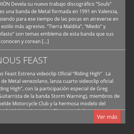
N Devela su nuevo trabajo discográfico “Souls”
 es una banda de Metal formada en 1991 en Valencia,
siendo para ese tiempo de las pocas en atreverse en
 estilo más agresivo. “Tierra Maldita”, “Miedo” y
Nefasto” son temas emblema de esta banda que sus
 conocen y corean […]
NOUS FEAST
east Estrena videoclip Oficial “Riding High” La
de Metal venezolano, lanza cuarto videoclip oficial
iding High”, con la participación especial de Greg
Guitarrista de la banda Storm Warning), miembros de
ebelde Motorcycle Club y la hermosa modelo del
 país, Melissa Acevedo. El potente […]
Ver más