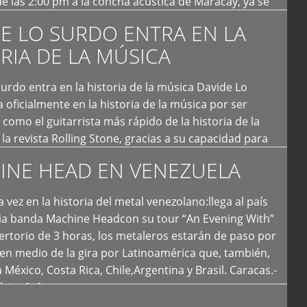
e las 2:00 pm a la concha acústica de Maracay, ya se
 personas que de seguro iban a ingresar al concierto,
E LO SURDO ENTRA EN LA
RIA DE LA MÚSICA
urdo entra en la historia de la música Davide Lo
 oficialmente en la historia de la música por ser
como el guitarrista más rápido de la historia de la
la revista Rolling Stone, gracias a su capacidad para
otas por segundo. Lo Surdo también fue incluido […]
INE HEAD EN VENEZUELA
 vez en la historia del metal venezolano:llega al país
ria banda Machine Headcon su tour “An Evening With”
rtorio de 3 horas, los metaleros estarán de paso por
en medio de la gira por Latinoamérica que, también,
a México, Costa Rica, Chile,Argentina y Brasil. Caracas.-
tica […]