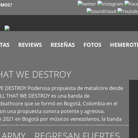
OMOS?
TAS
REVIEWS
RESEÑAS
FOTOS
HEMEROT
HAT WE DESTROY
E DESTROY Poderosa propuesta de metalcore desde
LL THAT WE DESTROY es una banda de
deathcore que se formó en Bogotá, Colombia en el
con una propuesta sonora potente y agresiva.
 2021 en Bogotá por músicos venezolanos, la banda
fs demoledores, ritmos vertiginosos y breakdowns
 ARMY… REGRESAN FUERTES
es, creando […]