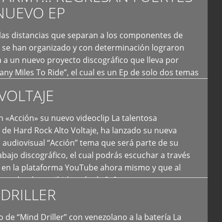
NUEVO EP
 las distancias que separan a los componentes de
 se han organizado y con determinación lograron
 a un nuevo proyecto discográfico que lleva por
y Miles To Ride”, el cual es un Ep de solo dos temas
an logrado plasmar nuevamente todo ese estilo
VOLTAJE
e […]
 «Acción» su nuevo videoclip La talentosa
de Hard Rock Alto Voltaje, ha lanzado su nueva
 audiovisual “Acción” tema que será parte de su
bajo discográfico, el cual podrás escuchar a través
l en la plataforma YouTube ahora mismo y que al
tual ya ha recibido más de […]
DRILLER
 de “Mind Driller” con venezolano a la batería La