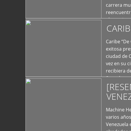
carrera mus
reencuentro
el exterior 
CARIB
+
Caribe “De 
exitosa pre
ciudad de 
vez en su c
recibiera 
Store los c
[RESE
+
VENE
Machine He
varios año
Venezuela 