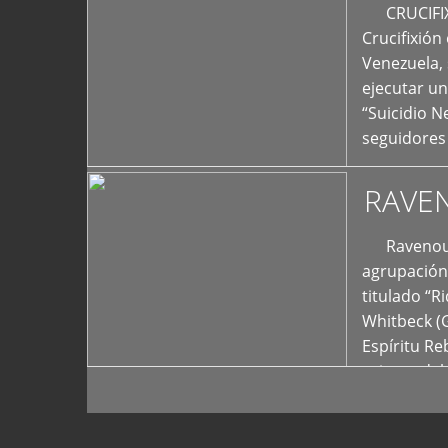
+
CRUCIFIXIÓ
Crucifixión
Venezuela, 
ejecutar un
“Suicidio 
seguidores
RAVE
Ravenous F
agrupación 
titulado “R
Whitbeck (
Espíritu R
oriente del