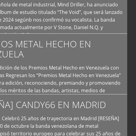
ola de metal industrial, Mind Driller, ha anunciado
lbum de estudio titulado “The Void”, que será lanzado
e 2024 segúnb nos confirmó su vocalista. La banda
rmada actualmente por V Stone, Daniel N.Q. y
ledo a las […]
IOS METAL HECHO EN
ZUELA
I Edición de los Premios Metal Hecho en Venezuela con
ías Regresan los “Premios Metal Hecho en Venezuela”
era edición, reconociendo, premiando y promoviendo
y los méritos de las bandas, artistas, medios de
ón y productoras musicales que hacen vida dentro
ÑA] CANDY66 EN MADRID
intas tendencias del metal y […]
Celebró 25 años de trayectoria en Madrid [RESEÑA]
20 de octubre la banda venezolana de metal
 pisó territorio europeo para celebrar sus 25 años de