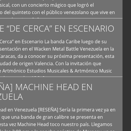
ical, con un concierto mágico que logró el
 del quinteto con el público venezolano que vive en
y que los sigue […]
E “DE CERCA” EN ESCENARIO
Cerca” en Escenario La banda Caribe luego de su
sentación en el Wacken Metal Battle Venezuela en la
Caracas, da a conocer su próxima presentación, esta
iudad de origen Valencia. Con la invitación que
de Artmónico Estudios Musicales & Artmónico Music
uales cumplen 12 […]
ÑA] MACHINE HEAD EN
ZUELA
ad en Venezuela [RESEÑA] Sería la primera vez ya en
s que una banda de gran calibre se presenta en
esta vez Machine Head toco nuestro país. Llegamos