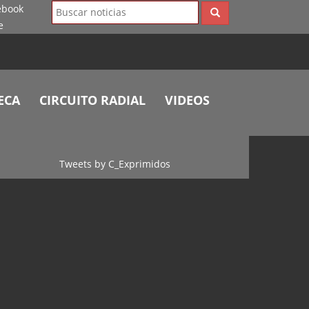
ECA
CIRCUITO RADIAL
VIDEOS
Tweets by C_Exprimidos