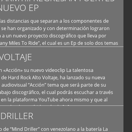
NUEVO EP
 las distancias que separan a los componentes de
 se han organizado y con determinación lograron
 a un nuevo proyecto discográfico que lleva por
y Miles To Ride”, el cual es un Ep de solo dos temas
an logrado plasmar nuevamente todo ese estilo
VOLTAJE
e […]
 «Acción» su nuevo videoclip La talentosa
de Hard Rock Alto Voltaje, ha lanzado su nueva
 audiovisual “Acción” tema que será parte de su
bajo discográfico, el cual podrás escuchar a través
l en la plataforma YouTube ahora mismo y que al
tual ya ha recibido más de […]
DRILLER
 de “Mind Driller” con venezolano a la batería La