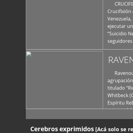
+
CRUCIFIXIÓ
Crucifixión
Venezuela, 
ejecutar un
“Suicidio 
seguidores
RAVE
Ravenous F
agrupación 
titulado “R
Whitbeck (
Espíritu R
oriente del
Cerebros exprimidos
[Acá solo se r