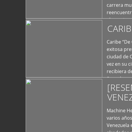
carrera mus
reencuentro
el exterior 
CARIB
+
Caribe “De 
exitosa pre
ciudad de 
vez en su c
recibiera 
Store los c
[RESE
+
VENE
Machine He
varios año
Venezuela 