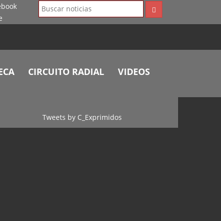
ECA
CIRCUITO RADIAL
VIDEOS
Tweets by C_Exprimidos