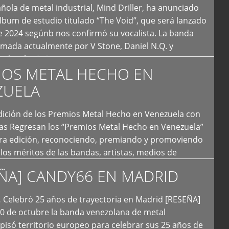
ola de metal industrial, Mind Driller, ha anunciado
lbum de estudio titulado “The Void”, que será lanzado
e 2024 segúnb nos confirmó su vocalista. La banda
rmada actualmente por V Stone, Daniel N.Q. y
ledo a las […]
IOS METAL HECHO EN
ZUELA
I Edición de los Premios Metal Hecho en Venezuela con
ías Regresan los “Premios Metal Hecho en Venezuela”
era edición, reconociendo, premiando y promoviendo
y los méritos de las bandas, artistas, medios de
ón y productoras musicales que hacen vida dentro
ÑA] CANDY66 EN MADRID
intas tendencias del metal y […]
Celebró 25 años de trayectoria en Madrid [RESEÑA]
20 de octubre la banda venezolana de metal
 pisó territorio europeo para celebrar sus 25 años de