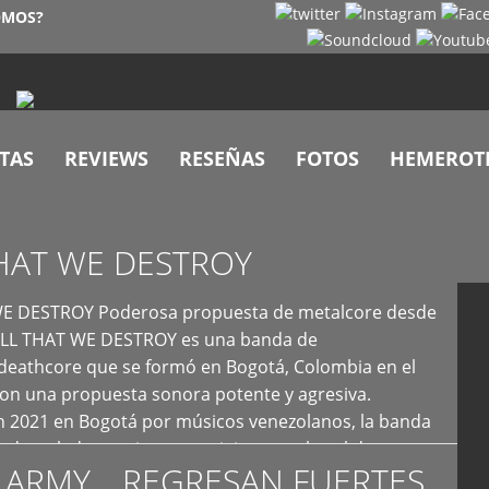
OMOS?
TAS
REVIEWS
RESEÑAS
FOTOS
HEMEROT
HAT WE DESTROY
E DESTROY Poderosa propuesta de metalcore desde
LL THAT WE DESTROY es una banda de
deathcore que se formó en Bogotá, Colombia en el
con una propuesta sonora potente y agresiva.
 2021 en Bogotá por músicos venezolanos, la banda
fs demoledores, ritmos vertiginosos y breakdowns
 ARMY… REGRESAN FUERTES
es, creando […]