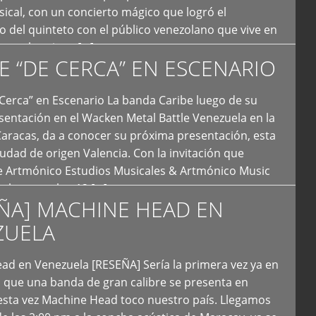
ical, con un concierto mágico que logró el
 del quinteto con el público venezolano que vive en
y que los sigue […]
E “DE CERCA” EN ESCENARIO
Cerca” en Escenario La banda Caribe luego de su
sentación en el Wacken Metal Battle Venezuela en la
Caracas, da a conocer su próxima presentación, esta
iudad de origen Valencia. Con la invitación que
de Artmónico Estudios Musicales & Artmónico Music
uales cumplen 12 […]
ÑA] MACHINE HEAD EN
ZUELA
ad en Venezuela [RESEÑA] Sería la primera vez ya en
s que una banda de gran calibre se presenta en
esta vez Machine Head toco nuestro país. Llegamos