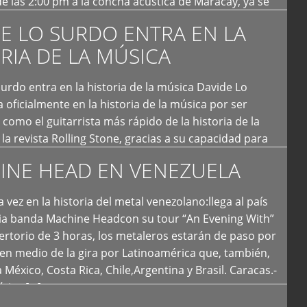
e las 2:00 pm a la concha acústica de Maracay, ya se
 personas que de seguro iban a ingresar al concierto,
E LO SURDO ENTRA EN LA
RIA DE LA MÚSICA
urdo entra en la historia de la música Davide Lo
 oficialmente en la historia de la música por ser
como el guitarrista más rápido de la historia de la
la revista Rolling Stone, gracias a su capacidad para
otas por segundo. Lo Surdo también fue incluido […]
INE HEAD EN VENEZUELA
 vez en la historia del metal venezolano:llega al país
ria banda Machine Headcon su tour “An Evening With”
rtorio de 3 horas, los metaleros estarán de paso por
en medio de la gira por Latinoamérica que, también,
a México, Costa Rica, Chile,Argentina y Brasil. Caracas.-
tica […]