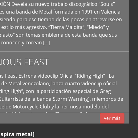
N Devela su nuevo trabajo discográfico “Souls”
 es una banda de Metal formada en 1991 en Valencia,
siendo para ese tiempo de las pocas en atreverse en
 estilo más agresivo. “Tierra Maldita”, “Miedo” y
Nefasto” son temas emblema de esta banda que sus
 conocen y corean […]
NOUS FEAST
east Estrena videoclip Oficial “Riding High” La
de Metal venezolano, lanza cuarto videoclip oficial
iding High”, con la participación especial de Greg
Guitarrista de la banda Storm Warning), miembros de
ebelde Motorcycle Club y la hermosa modelo del
 país, Melissa Acevedo. El potente […]
Ver más
espira metal]