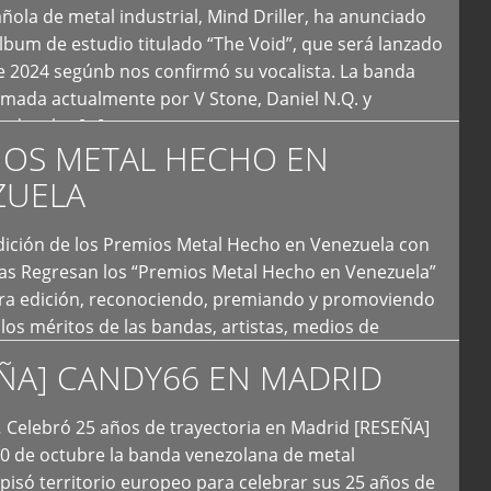
ola de metal industrial, Mind Driller, ha anunciado
lbum de estudio titulado “The Void”, que será lanzado
e 2024 segúnb nos confirmó su vocalista. La banda
rmada actualmente por V Stone, Daniel N.Q. y
ledo a las […]
IOS METAL HECHO EN
ZUELA
I Edición de los Premios Metal Hecho en Venezuela con
ías Regresan los “Premios Metal Hecho en Venezuela”
era edición, reconociendo, premiando y promoviendo
y los méritos de las bandas, artistas, medios de
ón y productoras musicales que hacen vida dentro
ÑA] CANDY66 EN MADRID
intas tendencias del metal y […]
Celebró 25 años de trayectoria en Madrid [RESEÑA]
20 de octubre la banda venezolana de metal
 pisó territorio europeo para celebrar sus 25 años de