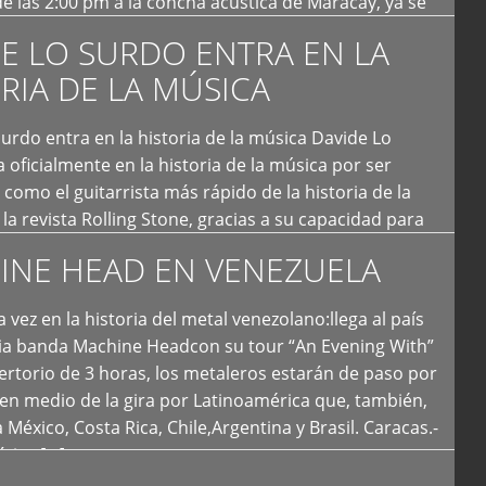
e las 2:00 pm a la concha acústica de Maracay, ya se
 personas que de seguro iban a ingresar al concierto,
E LO SURDO ENTRA EN LA
RIA DE LA MÚSICA
urdo entra en la historia de la música Davide Lo
 oficialmente en la historia de la música por ser
como el guitarrista más rápido de la historia de la
la revista Rolling Stone, gracias a su capacidad para
otas por segundo. Lo Surdo también fue incluido […]
INE HEAD EN VENEZUELA
 vez en la historia del metal venezolano:llega al país
ria banda Machine Headcon su tour “An Evening With”
rtorio de 3 horas, los metaleros estarán de paso por
en medio de la gira por Latinoamérica que, también,
a México, Costa Rica, Chile,Argentina y Brasil. Caracas.-
tica […]