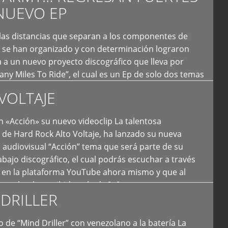
NUEVO EP
 las distancias que separan a los componentes de
 se han organizado y con determinación lograron
 a un nuevo proyecto discográfico que lleva por
y Miles To Ride”, el cual es un Ep de solo dos temas
an logrado plasmar nuevamente todo ese estilo
VOLTAJE
e […]
 «Acción» su nuevo videoclip La talentosa
de Hard Rock Alto Voltaje, ha lanzado su nueva
 audiovisual “Acción” tema que será parte de su
bajo discográfico, el cual podrás escuchar a través
l en la plataforma YouTube ahora mismo y que al
tual ya ha recibido más de […]
DRILLER
 de “Mind Driller” con venezolano a la batería La