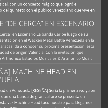
ical, con un concierto mágico que logró el
 del quinteto con el público venezolano que vive en
y que los sigue […]
E “DE CERCA” EN ESCENARIO
Cerca” en Escenario La banda Caribe luego de su
sentación en el Wacken Metal Battle Venezuela en la
Caracas, da a conocer su próxima presentación, esta
iudad de origen Valencia. Con la invitación que
de Artmónico Estudios Musicales & Artmónico Music
uales cumplen 12 […]
ÑA] MACHINE HEAD EN
ZUELA
ad en Venezuela [RESEÑA] Sería la primera vez ya en
s que una banda de gran calibre se presenta en
esta vez Machine Head toco nuestro país. Llegamos