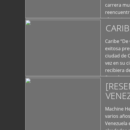
carrera mus
reencuentro
el exterior 
CARIB
+
Caribe “De 
exitosa pre
ciudad de 
vez en su c
recibiera 
Store los c
[RESE
+
VENE
Machine He
varios año
Venezuela 