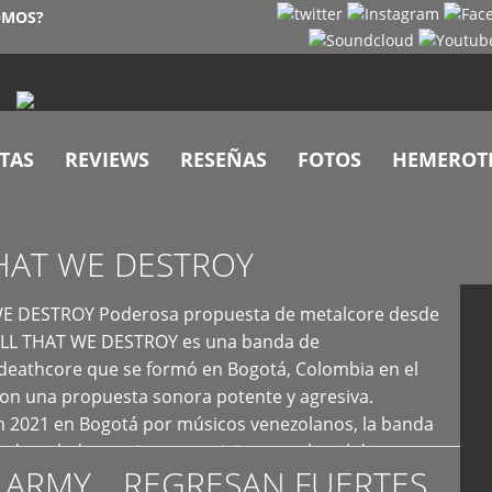
OMOS?
TAS
REVIEWS
RESEÑAS
FOTOS
HEMEROT
HAT WE DESTROY
E DESTROY Poderosa propuesta de metalcore desde
LL THAT WE DESTROY es una banda de
deathcore que se formó en Bogotá, Colombia en el
con una propuesta sonora potente y agresiva.
 2021 en Bogotá por músicos venezolanos, la banda
fs demoledores, ritmos vertiginosos y breakdowns
 ARMY… REGRESAN FUERTES
es, creando […]