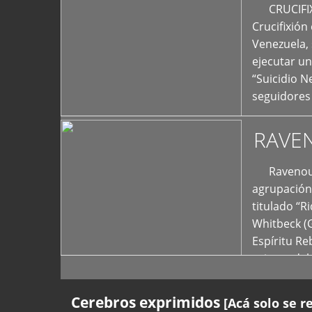
+
CRUCIFIXIÓ
Crucifixión
Venezuela, 
ejecutar un
“Suicidio 
seguidores
RAVE
Ravenous F
agrupación 
titulado “R
Whitbeck (
Espíritu R
oriente del
Cerebros exprimidos
[Acá solo se r