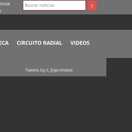
ECA
CIRCUITO RADIAL
VIDEOS
Tweets by C_Exprimidos