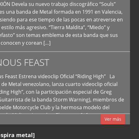
N Devela su nuevo trabajo discográfico “Souls”
 es una banda de Metal formada en 1991 en Valencia,
siendo para ese tiempo de las pocas en atreverse en
 estilo más agresivo. “Tierra Maldita”, “Miedo” y
Nefasto” son temas emblema de esta banda que sus
 conocen y corean […]
NOUS FEAST
east Estrena videoclip Oficial “Riding High” La
de Metal venezolano, lanza cuarto videoclip oficial
iding High”, con la participación especial de Greg
Guitarrista de la banda Storm Warning), miembros de
ebelde Motorcycle Club y la hermosa modelo del
 país, Melissa Acevedo. El potente […]
Ver más
espira metal]