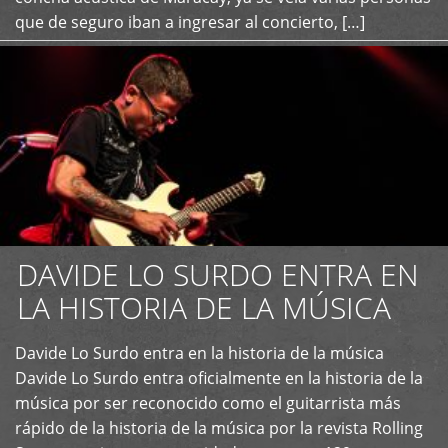
que de seguro iban a ingresar al concierto, […]
DAVIDE LO SURDO ENTRA EN
LA HISTORIA DE LA MÚSICA
+
Davide Lo Surdo entra en la historia de la música
Davide Lo Surdo entra oficialmente en la historia de la
música por ser reconocido como el guitarrista más
rápido de la historia de la música por la revista Rolling