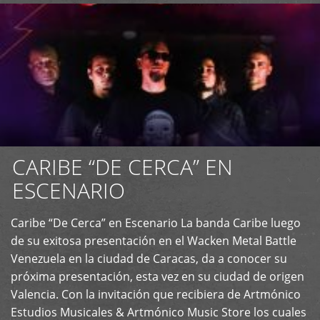
CARIBE “DE CERCA” EN
ESCENARIO
Caribe “De Cerca” en Escenario La banda Caribe luego
+
de su exitosa presentación en el Wacken Metal Battle
Venezuela en la ciudad de Caracas, da a conocer su
próxima presentación, esta vez en su ciudad de origen
Valencia. Con la invitación que recibiera de Artmónico
Estudios Musicales & Artmónico Music Store los cuales