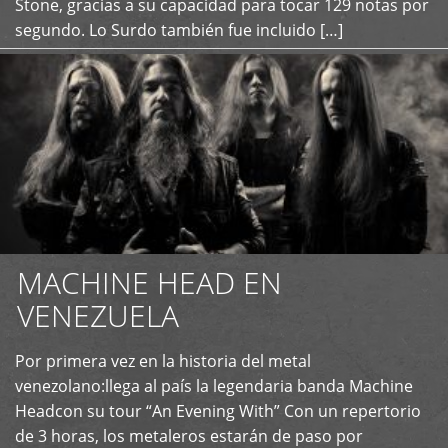
Stone, gracias a su capacidad para tocar 129 notas por
segundo. Lo Surdo también fue incluido […]
MACHINE HEAD EN
VENEZUELA
Por primera vez en la historia del metal
+
venezolano:llega al país la legendaria banda Machine
Headcon su tour “An Evening With” Con un repertorio
de 3 horas, los metaleros estarán de paso por