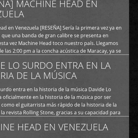
ÑA] MACHINE HEAD EN
ZUELA
ad en Venezuela [RESEÑA] Sería la primera vez ya en
s que una banda de gran calibre se presenta en
esta vez Machine Head toco nuestro país. Llegamos
e las 2:00 pm a la concha acústica de Maracay, ya se
 personas que de seguro iban a ingresar al concierto,
E LO SURDO ENTRA EN LA
RIA DE LA MÚSICA
urdo entra en la historia de la música Davide Lo
 oficialmente en la historia de la música por ser
como el guitarrista más rápido de la historia de la
la revista Rolling Stone, gracias a su capacidad para
otas por segundo. Lo Surdo también fue incluido […]
INE HEAD EN VENEZUELA