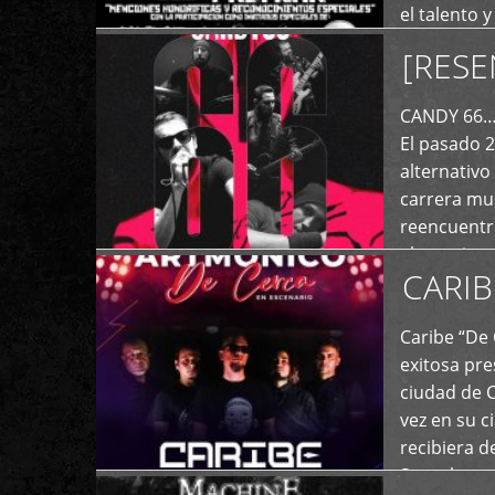
el talento 
comunicaci
[RESE
+
de las dist
CANDY 66… 
El pasado 
alternativo
carrera mus
reencuentro
el exterior 
CARIB
+
Caribe “De 
exitosa pre
ciudad de 
vez en su c
recibiera 
Store los c