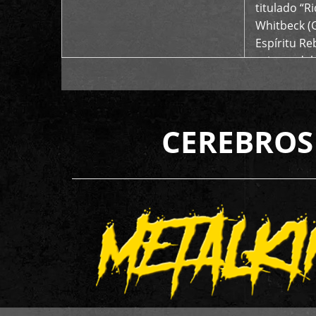
titulado “R
Whitbeck (
Espíritu R
oriente del
CEREBROS