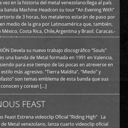
 vez en la historia del metal venezolano:llega al país
ria banda Machine Headcon su tour “An Evening With”
rtorio de 3 horas, los metaleros estarán de paso por
en medio de la gira por Latinoamérica que, también,
a México, Costa Rica, Chile,Argentina y Brasil. Caracas.-
tica […]
N Devela su nuevo trabajo discográfico “Souls”
 es una banda de Metal formada en 1991 en Valencia,
siendo para ese tiempo de las pocas en atreverse en
 estilo más agresivo. “Tierra Maldita”, “Miedo” y
Nefasto” son temas emblema de esta banda que sus
 conocen y corean […]
NOUS FEAST
east Estrena videoclip Oficial “Riding High” La
de Metal venezolano, lanza cuarto videoclip oficial