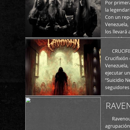
+
Por primera
la legenda
Con un repe
Venezuela, 
los llevará 
La emblemá
+
CRUCIFIXIÓ
Crucifixión
Venezuela, 
ejecutar un
“Suicidio 
seguidores
RAVE
Ravenous F
agrupación 