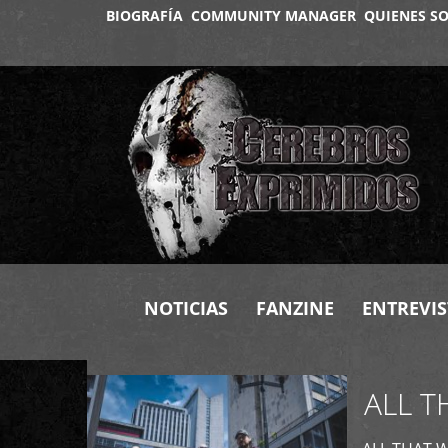
BIOGRAFÍA
COMMUNITY MANAGER
QUIENES S
+
NOTICIAS
FANZINE
ENTREVIS
ALL T