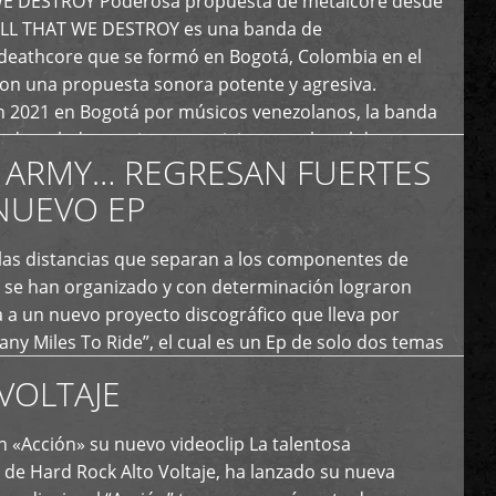
E DESTROY Poderosa propuesta de metalcore desde
LL THAT WE DESTROY es una banda de
deathcore que se formó en Bogotá, Colombia en el
con una propuesta sonora potente y agresiva.
 2021 en Bogotá por músicos venezolanos, la banda
fs demoledores, ritmos vertiginosos y breakdowns
 ARMY… REGRESAN FUERTES
es, creando […]
NUEVO EP
 las distancias que separan a los componentes de
 se han organizado y con determinación lograron
 a un nuevo proyecto discográfico que lleva por
y Miles To Ride”, el cual es un Ep de solo dos temas
an logrado plasmar nuevamente todo ese estilo
VOLTAJE
e […]
 «Acción» su nuevo videoclip La talentosa
de Hard Rock Alto Voltaje, ha lanzado su nueva