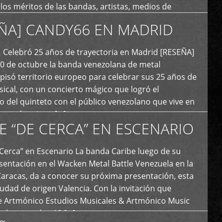
y los méritos de las bandas, artistas, medios de
ón y productoras musicales que hacen vida dentro
ÑA] CANDY66 EN MADRID
intas tendencias del metal y […]
Celebró 25 años de trayectoria en Madrid [RESEÑA]
20 de octubre la banda venezolana de metal
 pisó territorio europeo para celebrar sus 25 años de
ical, con un concierto mágico que logró el
 del quinteto con el público venezolano que vive en
y que los sigue […]
E “DE CERCA” EN ESCENARIO
Cerca” en Escenario La banda Caribe luego de su
sentación en el Wacken Metal Battle Venezuela en la
Caracas, da a conocer su próxima presentación, esta
iudad de origen Valencia. Con la invitación que
de Artmónico Estudios Musicales & Artmónico Music
uales cumplen 12 […]