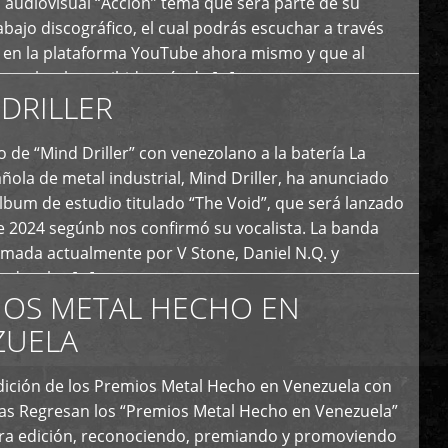
 audiovisual “Acción” tema que será parte de su
bajo discográfico, el cual podrás escuchar a través
l en la plataforma YouTube ahora mismo y que al
tual ya ha recibido más de […]
DRILLER
 de “Mind Driller” con venezolano a la batería La
ola de metal industrial, Mind Driller, ha anunciado
lbum de estudio titulado “The Void”, que será lanzado
e 2024 segúnb nos confirmó su vocalista. La banda
rmada actualmente por V Stone, Daniel N.Q. y
ledo a las […]
IOS METAL HECHO EN
ZUELA
I Edición de los Premios Metal Hecho en Venezuela con
ías Regresan los “Premios Metal Hecho en Venezuela”
era edición, reconociendo, premiando y promoviendo