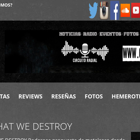
OMOS?
TAS
REVIEWS
RESEÑAS
FOTOS
HEMEROT
HAT WE DESTROY