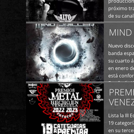
producción
próximo tra
de su cana
momento ac
MIND 
+
Nuevo disco
banda españ
su cuarto á
en enero d
está confo
Estefanía A
PREM
+
VENE
Lista la II
19 categor
en su terc