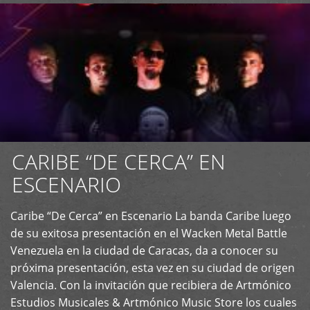
CARIBE “DE CERCA” EN
ESCENARIO
Caribe “De Cerca” en Escenario La banda Caribe luego
+
de su exitosa presentación en el Wacken Metal Battle
Venezuela en la ciudad de Caracas, da a conocer su
próxima presentación, esta vez en su ciudad de origen
Valencia. Con la invitación que recibiera de Artmónico
Estudios Musicales & Artmónico Music Store los cuales