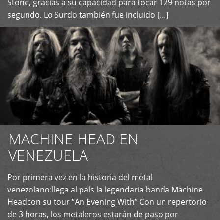
Stone, gracias a su capacidad para tocar 129 notas por
segundo. Lo Surdo también fue incluido […]
MACHINE HEAD EN
VENEZUELA
Por primera vez en la historia del metal
+
venezolano:llega al país la legendaria banda Machine
Headcon su tour “An Evening With” Con un repertorio
de 3 horas, los metaleros estarán de paso por