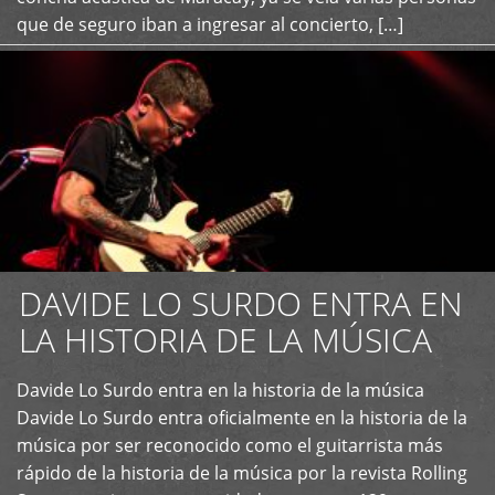
que de seguro iban a ingresar al concierto, […]
DAVIDE LO SURDO ENTRA EN
LA HISTORIA DE LA MÚSICA
+
Davide Lo Surdo entra en la historia de la música
Davide Lo Surdo entra oficialmente en la historia de la
música por ser reconocido como el guitarrista más
rápido de la historia de la música por la revista Rolling