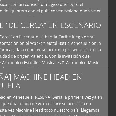
ical, con un concierto mágico que logró el
 del quinteto con el público venezolano que vive en
y que los sigue […]
E “DE CERCA” EN ESCENARIO
Cerca” en Escenario La banda Caribe luego de su
sentación en el Wacken Metal Battle Venezuela en la
Caracas, da a conocer su próxima presentación, esta
iudad de origen Valencia. Con la invitación que
de Artmónico Estudios Musicales & Artmónico Music
uales cumplen 12 […]
ÑA] MACHINE HEAD EN
ZUELA
ad en Venezuela [RESEÑA] Sería la primera vez ya en
s que una banda de gran calibre se presenta en
esta vez Machine Head toco nuestro país. Llegamos