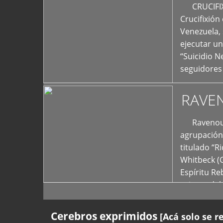
+
CRUCIFIXIÓ
Crucifixión
Venezuela, 
ejecutar un
“Suicidio 
seguidores
RAVE
Ravenous F
agrupación 
titulado “R
Whitbeck (
Espíritu R
oriente del
Cerebros exprimidos
[Acá solo se r