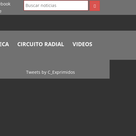
ECA
CIRCUITO RADIAL
VIDEOS
Tweets by C_Exprimidos