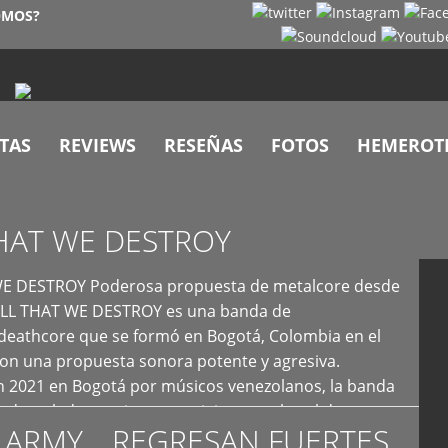
OMOS?
TAS
REVIEWS
RESEÑAS
FOTOS
HEMEROT
HAT WE DESTROY
E DESTROY Poderosa propuesta de metalcore desde
LL THAT WE DESTROY es una banda de
deathcore que se formó en Bogotá, Colombia en el
con una propuesta sonora potente y agresiva.
 2021 en Bogotá por músicos venezolanos, la banda
fs demoledores, ritmos vertiginosos y breakdowns
 ARMY… REGRESAN FUERTES
es, creando […]