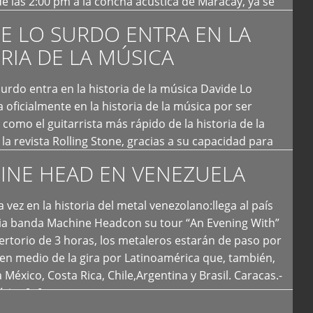
e las 2:00 pm a la concha acústica de Maracay, ya se
 personas que de seguro iban a ingresar al concierto,
E LO SURDO ENTRA EN LA
RIA DE LA MÚSICA
urdo entra en la historia de la música Davide Lo
 oficialmente en la historia de la música por ser
como el guitarrista más rápido de la historia de la
la revista Rolling Stone, gracias a su capacidad para
otas por segundo. Lo Surdo también fue incluido […]
INE HEAD EN VENEZUELA
 vez en la historia del metal venezolano:llega al país
ria banda Machine Headcon su tour “An Evening With”
rtorio de 3 horas, los metaleros estarán de paso por
en medio de la gira por Latinoamérica que, también,
a México, Costa Rica, Chile,Argentina y Brasil. Caracas.-
tica […]