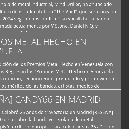
ola de metal industrial, Mind Driller, ha anunciado
lbum de estudio titulado “The Void”, que será lanzado
e 2024 segúnb nos confirmó su vocalista. La banda
rmada actualmente por V Stone, Daniel N.Q. y
ledo a las […]
IOS METAL HECHO EN
ZUELA
I Edición de los Premios Metal Hecho en Venezuela con
ías Regresan los “Premios Metal Hecho en Venezuela”
era edición, reconociendo, premiando y promoviendo
y los méritos de las bandas, artistas, medios de
ón y productoras musicales que hacen vida dentro
ÑA] CANDY66 EN MADRID
intas tendencias del metal y […]
Celebró 25 años de trayectoria en Madrid [RESEÑA]
20 de octubre la banda venezolana de metal
 pisó territorio europeo para celebrar sus 25 años de