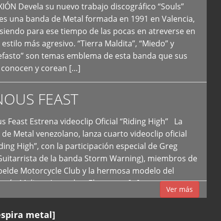
N Devela su nuevo trabajo discográfico “Souls”
 es una banda de Metal formada en 1991 en Valencia,
siendo para ese tiempo de las pocas en atreverse en
 estilo más agresivo. “Tierra Maldita”, “Miedo” y
Nefasto” son temas emblema de esta banda que sus
 conocen y corean […]
NOUS FEAST
east Estrena videoclip Oficial “Riding High” La
de Metal venezolano, lanza cuarto videoclip oficial
iding High”, con la participación especial de Greg
Guitarrista de la banda Storm Warning), miembros de
ebelde Motorcycle Club y la hermosa modelo del
 país, Melissa Acevedo. El potente […]
Ver más
espira metal]