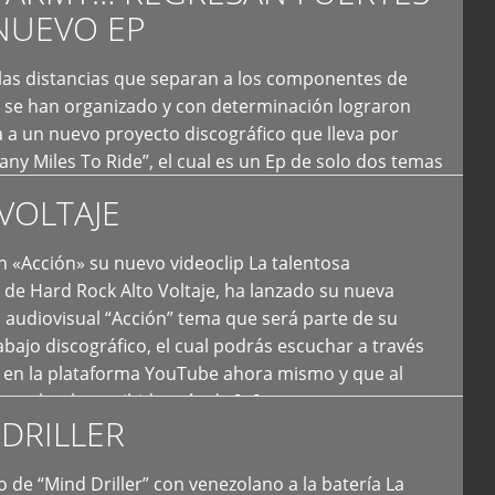
NUEVO EP
 las distancias que separan a los componentes de
 se han organizado y con determinación lograron
 a un nuevo proyecto discográfico que lleva por
y Miles To Ride”, el cual es un Ep de solo dos temas
an logrado plasmar nuevamente todo ese estilo
VOLTAJE
e […]
 «Acción» su nuevo videoclip La talentosa
de Hard Rock Alto Voltaje, ha lanzado su nueva
 audiovisual “Acción” tema que será parte de su
bajo discográfico, el cual podrás escuchar a través
l en la plataforma YouTube ahora mismo y que al
tual ya ha recibido más de […]
DRILLER
 de “Mind Driller” con venezolano a la batería La