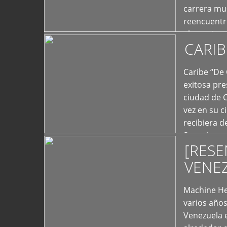
carrera mus
reencuentro
el exterior 
CARIB
+
Caribe “De 
exitosa pre
ciudad de 
vez en su c
recibiera 
Store los c
[RESE
+
VENE
Machine He
varios año
Venezuela 