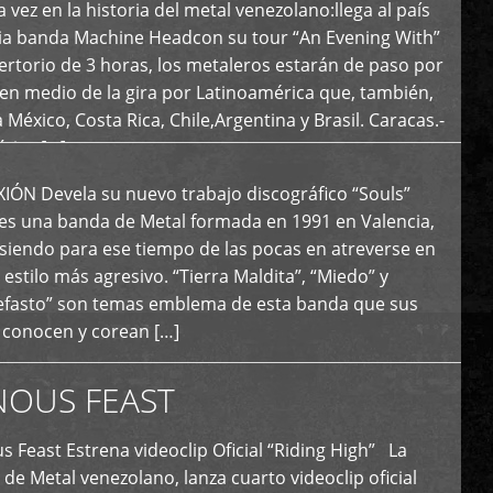
 vez en la historia del metal venezolano:llega al país
ria banda Machine Headcon su tour “An Evening With”
rtorio de 3 horas, los metaleros estarán de paso por
en medio de la gira por Latinoamérica que, también,
a México, Costa Rica, Chile,Argentina y Brasil. Caracas.-
tica […]
N Devela su nuevo trabajo discográfico “Souls”
 es una banda de Metal formada en 1991 en Valencia,
siendo para ese tiempo de las pocas en atreverse en
 estilo más agresivo. “Tierra Maldita”, “Miedo” y
Nefasto” son temas emblema de esta banda que sus
 conocen y corean […]
NOUS FEAST
east Estrena videoclip Oficial “Riding High” La
de Metal venezolano, lanza cuarto videoclip oficial