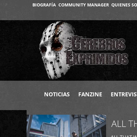
BIOGRAFÍA
COMMUNITY MANAGER
QUIENES S
+
NOTICIAS
FANZINE
ENTREVIS
ALL T