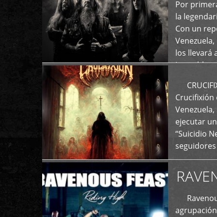
+
Por primera
la legenda
Con un repe
Venezuela, 
los llevará 
La emblemá
+
CRUCIFIXIÓ
Crucifixión
Venezuela, 
ejecutar un
“Suicidio 
seguidores
RAVE
Ravenous F
agrupación 