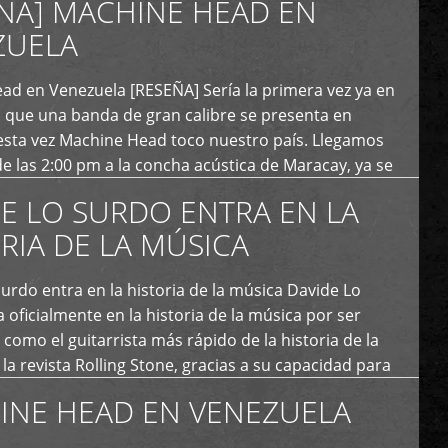
ÑA] MACHINE HEAD EN
ZUELA
ad en Venezuela [RESEÑA] Sería la primera vez ya en
s que una banda de gran calibre se presenta en
esta vez Machine Head toco nuestro país. Llegamos
e las 2:00 pm a la concha acústica de Maracay, ya se
 personas que de seguro iban a ingresar al concierto,
E LO SURDO ENTRA EN LA
RIA DE LA MÚSICA
urdo entra en la historia de la música Davide Lo
 oficialmente en la historia de la música por ser
como el guitarrista más rápido de la historia de la
la revista Rolling Stone, gracias a su capacidad para
otas por segundo. Lo Surdo también fue incluido […]
INE HEAD EN VENEZUELA