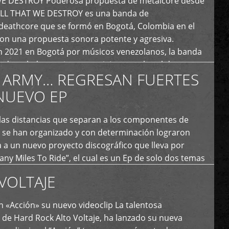
E DESTROY Poderosa propuesta de metalcore desde
LL THAT WE DESTROY es una banda de
deathcore que se formó en Bogotá, Colombia en el
con una propuesta sonora potente y agresiva.
 2021 en Bogotá por músicos venezolanos, la banda
fs demoledores, ritmos vertiginosos y breakdowns
 ARMY… REGRESAN FUERTES
es, creando […]
NUEVO EP
 las distancias que separan a los componentes de
 se han organizado y con determinación lograron
 a un nuevo proyecto discográfico que lleva por
y Miles To Ride”, el cual es un Ep de solo dos temas
an logrado plasmar nuevamente todo ese estilo
VOLTAJE
e […]
 «Acción» su nuevo videoclip La talentosa
de Hard Rock Alto Voltaje, ha lanzado su nueva