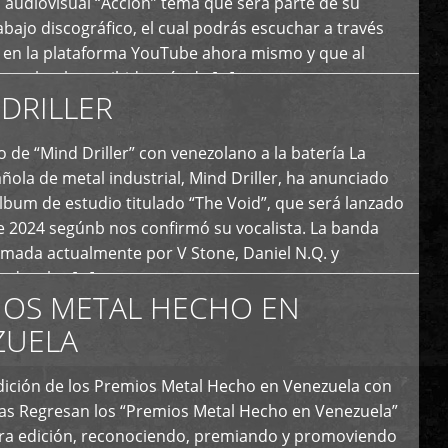
 audiovisual “Acción” tema que será parte de su
bajo discográfico, el cual podrás escuchar a través
l en la plataforma YouTube ahora mismo y que al
tual ya ha recibido más de […]
DRILLER
 de “Mind Driller” con venezolano a la batería La
ola de metal industrial, Mind Driller, ha anunciado
lbum de estudio titulado “The Void”, que será lanzado
e 2024 segúnb nos confirmó su vocalista. La banda
rmada actualmente por V Stone, Daniel N.Q. y
ledo a las […]
IOS METAL HECHO EN
ZUELA
I Edición de los Premios Metal Hecho en Venezuela con
ías Regresan los “Premios Metal Hecho en Venezuela”
era edición, reconociendo, premiando y promoviendo