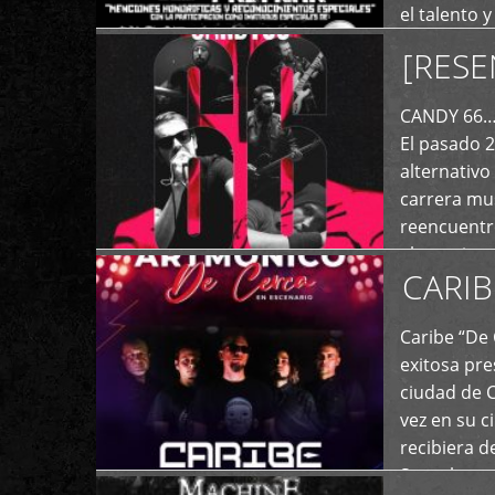
el talento 
comunicaci
[RESE
+
de las dist
CANDY 66… 
El pasado 
alternativo
carrera mus
reencuentro
el exterior 
CARIB
+
Caribe “De 
exitosa pre
ciudad de 
vez en su c
recibiera 
Store los c