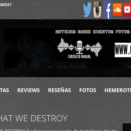
OMOS?
TAS
REVIEWS
RESEÑAS
FOTOS
HEMEROT
HAT WE DESTROY