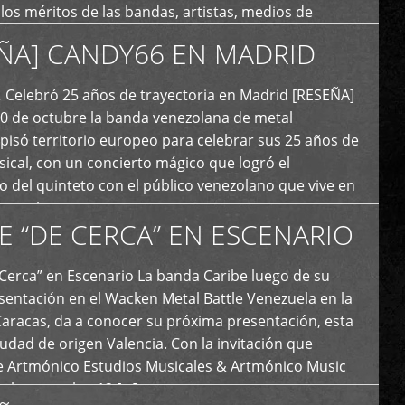
y los méritos de las bandas, artistas, medios de
ón y productoras musicales que hacen vida dentro
ÑA] CANDY66 EN MADRID
intas tendencias del metal y […]
Celebró 25 años de trayectoria en Madrid [RESEÑA]
20 de octubre la banda venezolana de metal
 pisó territorio europeo para celebrar sus 25 años de
ical, con un concierto mágico que logró el
 del quinteto con el público venezolano que vive en
y que los sigue […]
E “DE CERCA” EN ESCENARIO
Cerca” en Escenario La banda Caribe luego de su
sentación en el Wacken Metal Battle Venezuela en la
Caracas, da a conocer su próxima presentación, esta
iudad de origen Valencia. Con la invitación que
de Artmónico Estudios Musicales & Artmónico Music
uales cumplen 12 […]