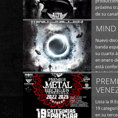
producción
próximo tra
de su cana
momento ac
MIND 
+
Nuevo disco
banda españ
su cuarto á
en enero d
está confo
Estefanía A
PREM
+
VENE
Lista la II
19 categor
en su terc