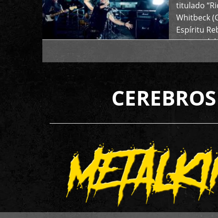
titulado “R
Whitbeck (
Espíritu R
oriente del
CEREBROS