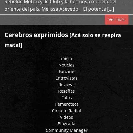
Rebelde Motorcycle Club y la hermosa modelo del
oriente del país, Melissa Acevedo. El potente […]
Ver más
Cerebros exprimidos
[Acá solo se respira
metal]
inicio
Noticias
Fanzine
Entrevistas
Reviews
Reseñas
Fotos
Hemeroteca
Circuito Radial
Videos
Biografía
Community Manager