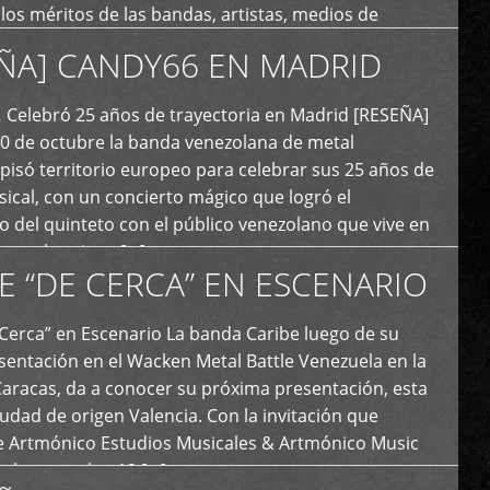
y los méritos de las bandas, artistas, medios de
ón y productoras musicales que hacen vida dentro
ÑA] CANDY66 EN MADRID
intas tendencias del metal y […]
Celebró 25 años de trayectoria en Madrid [RESEÑA]
20 de octubre la banda venezolana de metal
 pisó territorio europeo para celebrar sus 25 años de
ical, con un concierto mágico que logró el
 del quinteto con el público venezolano que vive en
y que los sigue […]
E “DE CERCA” EN ESCENARIO
Cerca” en Escenario La banda Caribe luego de su
sentación en el Wacken Metal Battle Venezuela en la
Caracas, da a conocer su próxima presentación, esta
iudad de origen Valencia. Con la invitación que
de Artmónico Estudios Musicales & Artmónico Music
uales cumplen 12 […]