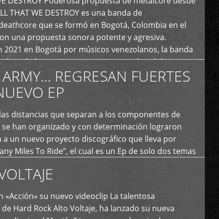
E DESTROY Poderosa propuesta de metalcore desde
LL THAT WE DESTROY es una banda de
deathcore que se formó en Bogotá, Colombia en el
con una propuesta sonora potente y agresiva.
 2021 en Bogotá por músicos venezolanos, la banda
fs demoledores, ritmos vertiginosos y breakdowns
 ARMY… REGRESAN FUERTES
es, creando […]
NUEVO EP
 las distancias que separan a los componentes de
 se han organizado y con determinación lograron
 a un nuevo proyecto discográfico que lleva por
y Miles To Ride”, el cual es un Ep de solo dos temas
an logrado plasmar nuevamente todo ese estilo
VOLTAJE
e […]
 «Acción» su nuevo videoclip La talentosa
de Hard Rock Alto Voltaje, ha lanzado su nueva