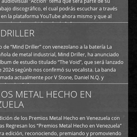
 audiovisual “Acción” tema que será parte de su
bajo discográfico, el cual podrás escuchar a través
l en la plataforma YouTube ahora mismo y que al
tual ya ha recibido más de […]
DRILLER
 de “Mind Driller” con venezolano a la batería La
ola de metal industrial, Mind Driller, ha anunciado
lbum de estudio titulado “The Void”, que será lanzado
e 2024 segúnb nos confirmó su vocalista. La banda
rmada actualmente por V Stone, Daniel N.Q. y
ledo a las […]
IOS METAL HECHO EN
ZUELA
I Edición de los Premios Metal Hecho en Venezuela con
ías Regresan los “Premios Metal Hecho en Venezuela”
era edición, reconociendo, premiando y promoviendo