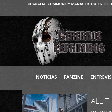
BIOGRAFÍA
COMMUNITY MANAGER
QUIENES S
+
NOTICIAS
FANZINE
ENTREVIS
ALL T