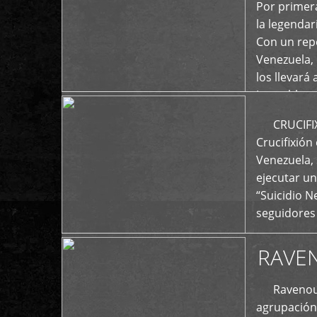
+
Por primera
la legenda
Con un repe
Venezuela, 
los llevará 
La emblemá
+
CRUCIFIXIÓ
Crucifixión
Venezuela, 
ejecutar un
“Suicidio 
seguidores
RAVE
Ravenous F
agrupación 