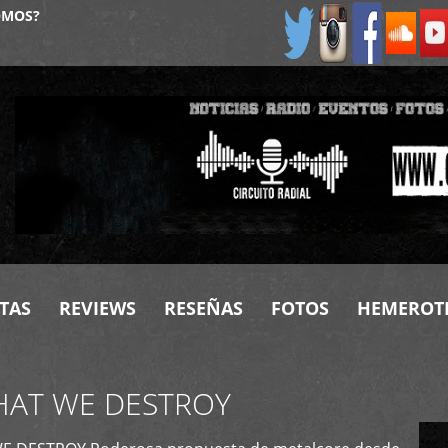
OMOS?
TAS
REVIEWS
RESEÑAS
FOTOS
HEMEROT
HAT WE DESTROY