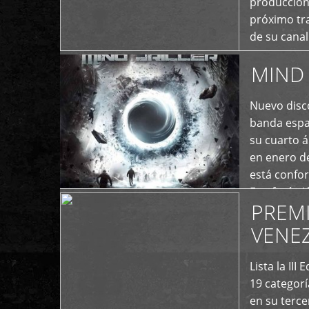
producción
próximo tra
de su cana
momento ac
MIND 
+
Nuevo disco
banda españ
su cuarto á
en enero d
está confo
Estefanía A
PREM
+
VENE
Lista la II
19 categor
en su terc