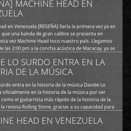
ÑA] MACHINE HEAD EN
ZUELA
ad en Venezuela [RESEÑA] Sería la primera vez ya en
s que una banda de gran calibre se presenta en
esta vez Machine Head toco nuestro país. Llegamos
e las 2:00 pm a la concha acústica de Maracay, ya se
 personas que de seguro iban a ingresar al concierto,
E LO SURDO ENTRA EN LA
RIA DE LA MÚSICA
urdo entra en la historia de la música Davide Lo
 oficialmente en la historia de la música por ser
como el guitarrista más rápido de la historia de la
la revista Rolling Stone, gracias a su capacidad para
otas por segundo. Lo Surdo también fue incluido […]
INE HEAD EN VENEZUELA