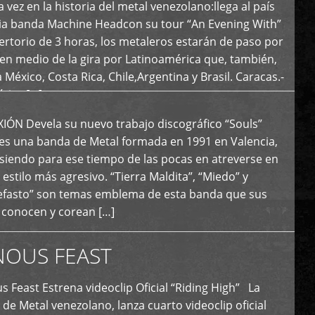
 vez en la historia del metal venezolano:llega al país
ria banda Machine Headcon su tour “An Evening With”
rtorio de 3 horas, los metaleros estarán de paso por
en medio de la gira por Latinoamérica que, también,
a México, Costa Rica, Chile,Argentina y Brasil. Caracas.-
tica […]
N Devela su nuevo trabajo discográfico “Souls”
 es una banda de Metal formada en 1991 en Valencia,
siendo para ese tiempo de las pocas en atreverse en
 estilo más agresivo. “Tierra Maldita”, “Miedo” y
Nefasto” son temas emblema de esta banda que sus
 conocen y corean […]
NOUS FEAST
east Estrena videoclip Oficial “Riding High” La
de Metal venezolano, lanza cuarto videoclip oficial