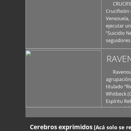
+
CRUCIFIXIÓ
Crucifixión
Venezuela, 
ejecutar un
“Suicidio 
seguidores
RAVE
Ravenous F
agrupación 
titulado “R
Whitbeck (
Espíritu R
oriente del
Cerebros exprimidos
[Acá solo se r