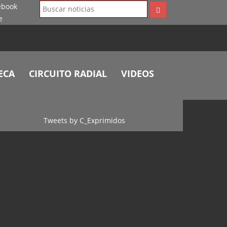
ECA
CIRCUITO RADIAL
VIDEOS
Tweets by C_Exprimidos