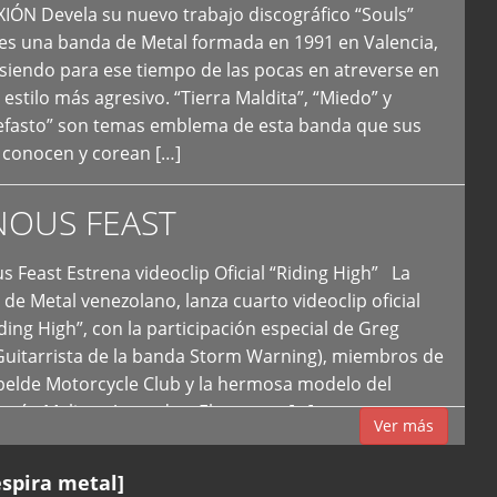
N Devela su nuevo trabajo discográfico “Souls”
 es una banda de Metal formada en 1991 en Valencia,
siendo para ese tiempo de las pocas en atreverse en
 estilo más agresivo. “Tierra Maldita”, “Miedo” y
Nefasto” son temas emblema de esta banda que sus
 conocen y corean […]
NOUS FEAST
east Estrena videoclip Oficial “Riding High” La
de Metal venezolano, lanza cuarto videoclip oficial
iding High”, con la participación especial de Greg
Guitarrista de la banda Storm Warning), miembros de
ebelde Motorcycle Club y la hermosa modelo del
 país, Melissa Acevedo. El potente […]
Ver más
espira metal]