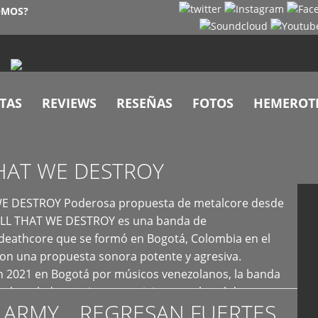
OMOS?
TAS
REVIEWS
RESEÑAS
FOTOS
HEMEROT
HAT WE DESTROY
E DESTROY Poderosa propuesta de metalcore desde
LL THAT WE DESTROY es una banda de
deathcore que se formó en Bogotá, Colombia en el
con una propuesta sonora potente y agresiva.
 2021 en Bogotá por músicos venezolanos, la banda
fs demoledores, ritmos vertiginosos y breakdowns
 ARMY… REGRESAN FUERTES
es, creando […]