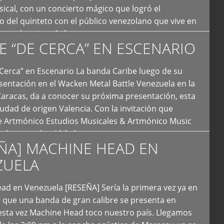
ical, con un concierto mágico que logró el
 del quinteto con el público venezolano que vive en
y que los sigue […]
E “DE CERCA” EN ESCENARIO
Cerca” en Escenario La banda Caribe luego de su
sentación en el Wacken Metal Battle Venezuela en la
Caracas, da a conocer su próxima presentación, esta
iudad de origen Valencia. Con la invitación que
de Artmónico Estudios Musicales & Artmónico Music
uales cumplen 12 […]
ÑA] MACHINE HEAD EN
ZUELA
ad en Venezuela [RESEÑA] Sería la primera vez ya en
s que una banda de gran calibre se presenta en
esta vez Machine Head toco nuestro país. Llegamos