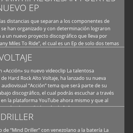
NUEVO EP
 las distancias que separan a los componentes de
 se han organizado y con determinación lograron
 a un nuevo proyecto discográfico que lleva por
y Miles To Ride”, el cual es un Ep de solo dos temas
an logrado plasmar nuevamente todo ese estilo
VOLTAJE
e […]
 «Acción» su nuevo videoclip La talentosa
de Hard Rock Alto Voltaje, ha lanzado su nueva
 audiovisual “Acción” tema que será parte de su
bajo discográfico, el cual podrás escuchar a través
l en la plataforma YouTube ahora mismo y que al
tual ya ha recibido más de […]
DRILLER
 de “Mind Driller” con venezolano a la batería La