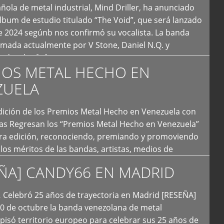
ola de metal industrial, Mind Driller, ha anunciado
lbum de estudio titulado “The Void”, que será lanzado
e 2024 segúnb nos confirmó su vocalista. La banda
rmada actualmente por V Stone, Daniel N.Q. y
ledo a las […]
IOS METAL HECHO EN
ZUELA
I Edición de los Premios Metal Hecho en Venezuela con
ías Regresan los “Premios Metal Hecho en Venezuela”
era edición, reconociendo, premiando y promoviendo
y los méritos de las bandas, artistas, medios de
ón y productoras musicales que hacen vida dentro
ÑA] CANDY66 EN MADRID
intas tendencias del metal y […]
Celebró 25 años de trayectoria en Madrid [RESEÑA]
20 de octubre la banda venezolana de metal
 pisó territorio europeo para celebrar sus 25 años de