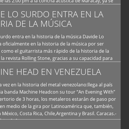
e las 2:00 pm a la concha acústica de Maracay, ya se
 personas que de seguro iban a ingresar al concierto,
E LO SURDO ENTRA EN LA
RIA DE LA MÚSICA
urdo entra en la historia de la música Davide Lo
 oficialmente en la historia de la música por ser
como el guitarrista más rápido de la historia de la
la revista Rolling Stone, gracias a su capacidad para
otas por segundo. Lo Surdo también fue incluido […]
INE HEAD EN VENEZUELA
 vez en la historia del metal venezolano:llega al país
ria banda Machine Headcon su tour “An Evening With”
rtorio de 3 horas, los metaleros estarán de paso por
en medio de la gira por Latinoamérica que, también,
a México, Costa Rica, Chile,Argentina y Brasil. Caracas.-
tica […]