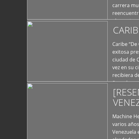
carrera mus
reencuentro
el exterior 
CARIB
+
Caribe “De 
exitosa pre
ciudad de 
vez en su c
recibiera 
Store los c
[RESE
+
VENE
Machine He
varios año
Venezuela 