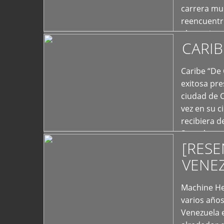
carrera mus
reencuentro
el exterior 
CARIB
+
Caribe “De 
exitosa pre
ciudad de 
vez en su c
recibiera 
Store los c
[RESE
+
VENE
Machine He
varios año
Venezuela 