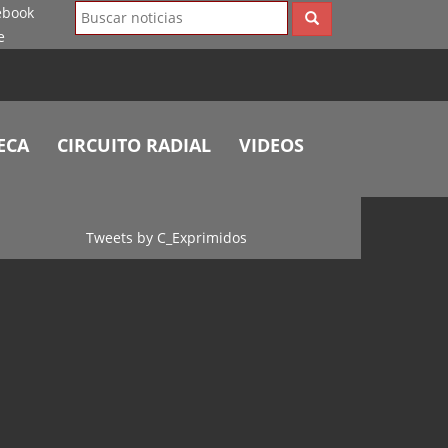
ECA
CIRCUITO RADIAL
VIDEOS
Tweets by C_Exprimidos