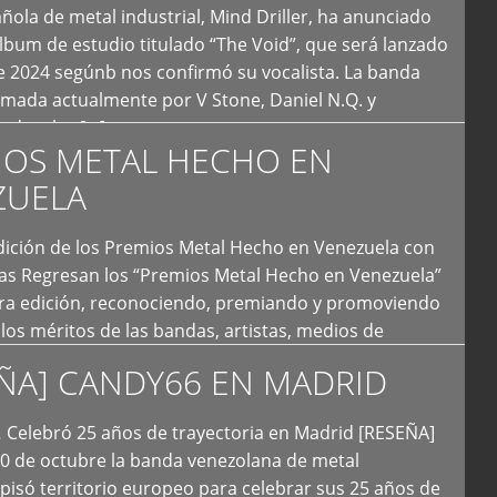
ola de metal industrial, Mind Driller, ha anunciado
lbum de estudio titulado “The Void”, que será lanzado
e 2024 segúnb nos confirmó su vocalista. La banda
rmada actualmente por V Stone, Daniel N.Q. y
ledo a las […]
IOS METAL HECHO EN
ZUELA
I Edición de los Premios Metal Hecho en Venezuela con
ías Regresan los “Premios Metal Hecho en Venezuela”
era edición, reconociendo, premiando y promoviendo
y los méritos de las bandas, artistas, medios de
ón y productoras musicales que hacen vida dentro
ÑA] CANDY66 EN MADRID
intas tendencias del metal y […]
Celebró 25 años de trayectoria en Madrid [RESEÑA]
20 de octubre la banda venezolana de metal
 pisó territorio europeo para celebrar sus 25 años de