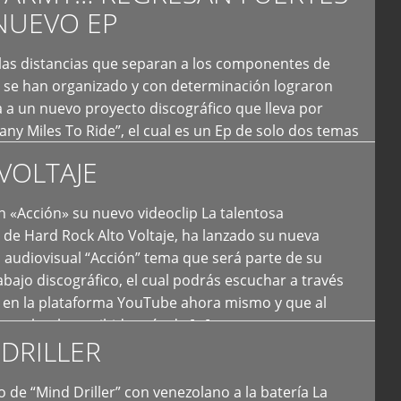
NUEVO EP
 las distancias que separan a los componentes de
 se han organizado y con determinación lograron
 a un nuevo proyecto discográfico que lleva por
y Miles To Ride”, el cual es un Ep de solo dos temas
an logrado plasmar nuevamente todo ese estilo
VOLTAJE
e […]
 «Acción» su nuevo videoclip La talentosa
de Hard Rock Alto Voltaje, ha lanzado su nueva
 audiovisual “Acción” tema que será parte de su
bajo discográfico, el cual podrás escuchar a través
l en la plataforma YouTube ahora mismo y que al
tual ya ha recibido más de […]
DRILLER
 de “Mind Driller” con venezolano a la batería La