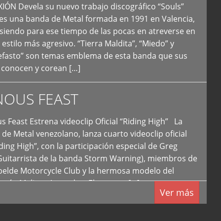
N Devela su nuevo trabajo discográfico “Souls”
 es una banda de Metal formada en 1991 en Valencia,
siendo para ese tiempo de las pocas en atreverse en
 estilo más agresivo. “Tierra Maldita”, “Miedo” y
Nefasto” son temas emblema de esta banda que sus
 conocen y corean […]
NOUS FEAST
east Estrena videoclip Oficial “Riding High” La
de Metal venezolano, lanza cuarto videoclip oficial
iding High”, con la participación especial de Greg
Guitarrista de la banda Storm Warning), miembros de
ebelde Motorcycle Club y la hermosa modelo del
 país, Melissa Acevedo. El potente […]
Ver más