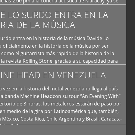
e las 2:00 pm a la concha acústica de Maracay, ya se
 personas que de seguro iban a ingresar al concierto,
E LO SURDO ENTRA EN LA
RIA DE LA MÚSICA
urdo entra en la historia de la música Davide Lo
 oficialmente en la historia de la música por ser
como el guitarrista más rápido de la historia de la
la revista Rolling Stone, gracias a su capacidad para
otas por segundo. Lo Surdo también fue incluido […]
INE HEAD EN VENEZUELA
 vez en la historia del metal venezolano:llega al país
ria banda Machine Headcon su tour “An Evening With”
rtorio de 3 horas, los metaleros estarán de paso por
en medio de la gira por Latinoamérica que, también,
a México, Costa Rica, Chile,Argentina y Brasil. Caracas.-
tica […]