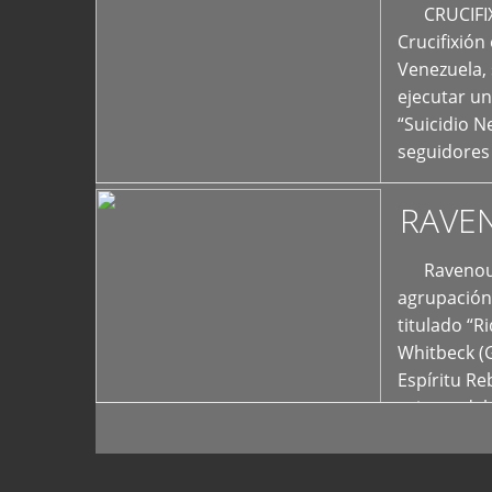
+
CRUCIFIXIÓ
Crucifixión
Venezuela, 
ejecutar un
“Suicidio 
seguidores
RAVE
Ravenous F
agrupación 
titulado “R
Whitbeck (
Espíritu R
oriente del