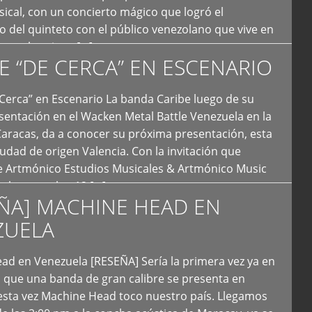
ical, con un concierto mágico que logró el
 del quinteto con el público venezolano que vive en
y que los sigue […]
E “DE CERCA” EN ESCENARIO
Cerca” en Escenario La banda Caribe luego de su
sentación en el Wacken Metal Battle Venezuela en la
Caracas, da a conocer su próxima presentación, esta
iudad de origen Valencia. Con la invitación que
de Artmónico Estudios Musicales & Artmónico Music
uales cumplen 12 […]
ÑA] MACHINE HEAD EN
ZUELA
ad en Venezuela [RESEÑA] Sería la primera vez ya en
s que una banda de gran calibre se presenta en
esta vez Machine Head toco nuestro país. Llegamos