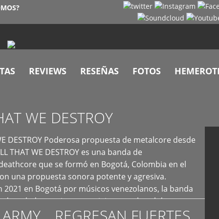
OMOS?
TAS
REVIEWS
RESEÑAS
FOTOS
HEMEROT
HAT WE DESTROY
E DESTROY Poderosa propuesta de metalcore desde
LL THAT WE DESTROY es una banda de
deathcore que se formó en Bogotá, Colombia en el
con una propuesta sonora potente y agresiva.
 2021 en Bogotá por músicos venezolanos, la banda
fs demoledores, ritmos vertiginosos y breakdowns
 ARMY… REGRESAN FUERTES
es, creando […]