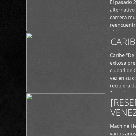
El pasado 
alternativo
carrera mus
reencuentro
el exterior 
CARIB
+
Caribe “De 
exitosa pre
ciudad de 
vez en su c
recibiera 
Store los c
[RESE
+
VENE
Machine He
varios año