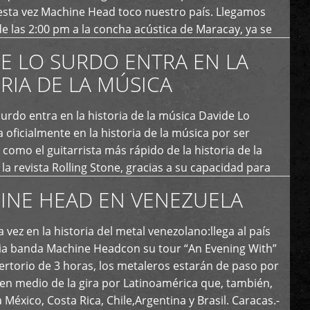
esta vez Machine Head toco nuestro país. Llegamos
e las 2:00 pm a la concha acústica de Maracay, ya se
 personas que de seguro iban a ingresar al concierto,
E LO SURDO ENTRA EN LA
RIA DE LA MÚSICA
urdo entra en la historia de la música Davide Lo
 oficialmente en la historia de la música por ser
como el guitarrista más rápido de la historia de la
la revista Rolling Stone, gracias a su capacidad para
otas por segundo. Lo Surdo también fue incluido […]
INE HEAD EN VENEZUELA
 vez en la historia del metal venezolano:llega al país
ria banda Machine Headcon su tour “An Evening With”
rtorio de 3 horas, los metaleros estarán de paso por
en medio de la gira por Latinoamérica que, también,
a México, Costa Rica, Chile,Argentina y Brasil. Caracas.-