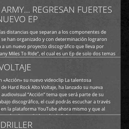
fs demoledores, ritmos vertiginosos y breakdowns
 ARMY… REGRESAN FUERTES
es, creando […]
NUEVO EP
 las distancias que separan a los componentes de
 se han organizado y con determinación lograron
 a un nuevo proyecto discográfico que lleva por
y Miles To Ride”, el cual es un Ep de solo dos temas
an logrado plasmar nuevamente todo ese estilo
VOLTAJE
e […]
 «Acción» su nuevo videoclip La talentosa
de Hard Rock Alto Voltaje, ha lanzado su nueva
 audiovisual “Acción” tema que será parte de su
bajo discográfico, el cual podrás escuchar a través
l en la plataforma YouTube ahora mismo y que al
tual ya ha recibido más de […]
DRILLER