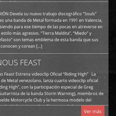
tica […]
N Devela su nuevo trabajo discográfico “Souls”
 es una banda de Metal formada en 1991 en Valencia,
siendo para ese tiempo de las pocas en atreverse en
 estilo más agresivo. “Tierra Maldita”, “Miedo” y
Nefasto” son temas emblema de esta banda que sus
 conocen y corean […]
NOUS FEAST
east Estrena videoclip Oficial “Riding High” La
de Metal venezolano, lanza cuarto videoclip oficial
iding High”, con la participación especial de Greg
Guitarrista de la banda Storm Warning), miembros de
ebelde Motorcycle Club y la hermosa modelo del
 país, Melissa Acevedo. El potente […]
Ver más