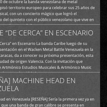
20 de octubre la banda venezolana de metal
 pisó territorio europeo para celebrar sus 25 años de
ical, con un concierto mágico que logró el
 del quinteto con el público venezolano que vive en
y que los sigue […]
E “DE CERCA” EN ESCENARIO
Cerca” en Escenario La banda Caribe luego de su
sentación en el Wacken Metal Battle Venezuela en la
Caracas, da a conocer su próxima presentación, esta
iudad de origen Valencia. Con la invitación que
de Artmónico Estudios Musicales & Artmónico Music
uales cumplen 12 […]
ÑA] MACHINE HEAD EN
ZUELA
ad en Venezuela [RESEÑA] Sería la primera vez ya en
s que una banda de gran calibre se presenta en