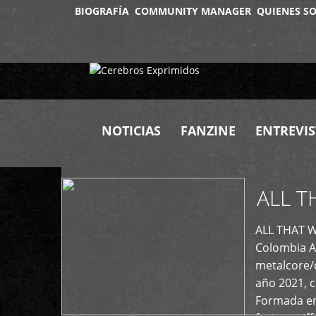
BIOGRAFÍA
COMMUNITY MANAGER
QUIENES S
+
NOTICIAS
FANZINE
ENTREVIS
ALL T
+
ALL THAT W
Colombia A
metalcore/
año 2021, 
Formada en