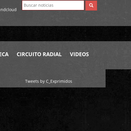
ECA
CIRCUITO RADIAL
VIDEOS
Tweets by C_Exprimidos