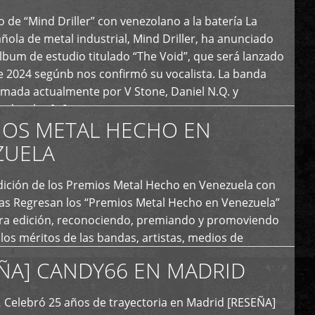
 de “Mind Driller” con venezolano a la batería La
ola de metal industrial, Mind Driller, ha anunciado
lbum de estudio titulado “The Void”, que será lanzado
e 2024 segúnb nos confirmó su vocalista. La banda
rmada actualmente por V Stone, Daniel N.Q. y
ledo a las […]
IOS METAL HECHO EN
ZUELA
I Edición de los Premios Metal Hecho en Venezuela con
ías Regresan los “Premios Metal Hecho en Venezuela”
era edición, reconociendo, premiando y promoviendo
y los méritos de las bandas, artistas, medios de
ón y productoras musicales que hacen vida dentro
ÑA] CANDY66 EN MADRID
intas tendencias del metal y […]
Celebró 25 años de trayectoria en Madrid [RESEÑA]