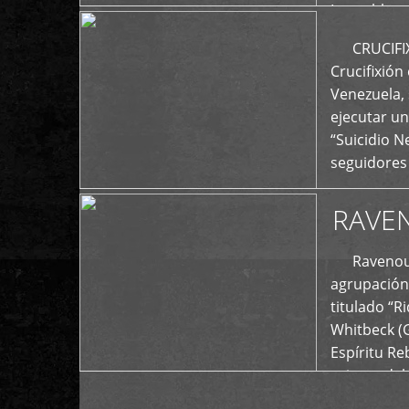
La emblemá
+
CRUCIFIXIÓ
Crucifixión
Venezuela, 
ejecutar un
“Suicidio 
seguidores
RAVE
Ravenous F
agrupación 
titulado “R
Whitbeck (
Espíritu R
oriente del