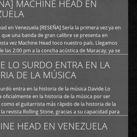
ÑA] MACHINE HEAD EN
ZUELA
ad en Venezuela [RESEÑA] Sería la primera vez ya en
s que una banda de gran calibre se presenta en
esta vez Machine Head toco nuestro país. Llegamos
e las 2:00 pm a la concha acústica de Maracay, ya se
 personas que de seguro iban a ingresar al concierto,
E LO SURDO ENTRA EN LA
RIA DE LA MÚSICA
urdo entra en la historia de la música Davide Lo
 oficialmente en la historia de la música por ser
como el guitarrista más rápido de la historia de la
la revista Rolling Stone, gracias a su capacidad para
otas por segundo. Lo Surdo también fue incluido […]
INE HEAD EN VENEZUELA