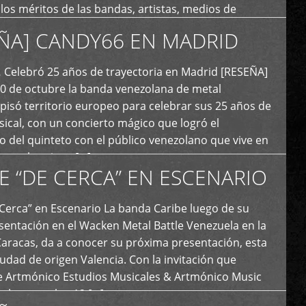
y los méritos de las bandas, artistas, medios de
ón y productoras musicales que hacen vida dentro
ÑA] CANDY66 EN MADRID
intas tendencias del metal y […]
Celebró 25 años de trayectoria en Madrid [RESEÑA]
20 de octubre la banda venezolana de metal
 pisó territorio europeo para celebrar sus 25 años de
ical, con un concierto mágico que logró el
 del quinteto con el público venezolano que vive en
y que los sigue […]
E “DE CERCA” EN ESCENARIO
Cerca” en Escenario La banda Caribe luego de su
sentación en el Wacken Metal Battle Venezuela en la
Caracas, da a conocer su próxima presentación, esta
iudad de origen Valencia. Con la invitación que
de Artmónico Estudios Musicales & Artmónico Music
uales cumplen 12 […]