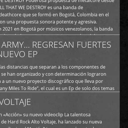
E DESTROY Poderosa propuesta de metalcore desde
LL THAT WE DESTROY es una banda de
deathcore que se formó en Bogotá, Colombia en el
con una propuesta sonora potente y agresiva.
 2021 en Bogotá por músicos venezolanos, la banda
fs demoledores, ritmos vertiginosos y breakdowns
 ARMY… REGRESAN FUERTES
es, creando […]
NUEVO EP
 las distancias que separan a los componentes de
 se han organizado y con determinación lograron
 a un nuevo proyecto discográfico que lleva por
y Miles To Ride”, el cual es un Ep de solo dos temas
an logrado plasmar nuevamente todo ese estilo
VOLTAJE
e […]
 «Acción» su nuevo videoclip La talentosa
de Hard Rock Alto Voltaje, ha lanzado su nueva