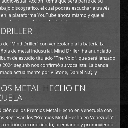
 audiovisual “Acción” tema que será parte de su
bajo discográfico, el cual podrás escuchar a través
l en la plataforma YouTube ahora mismo y que al
tual ya ha recibido más de […]
DRILLER
 de “Mind Driller” con venezolano a la batería La
ola de metal industrial, Mind Driller, ha anunciado
lbum de estudio titulado “The Void”, que será lanzado
e 2024 segúnb nos confirmó su vocalista. La banda
rmada actualmente por V Stone, Daniel N.Q. y
ledo a las […]
IOS METAL HECHO EN
ZUELA
I Edición de los Premios Metal Hecho en Venezuela con
ías Regresan los “Premios Metal Hecho en Venezuela”
era edición, reconociendo, premiando y promoviendo