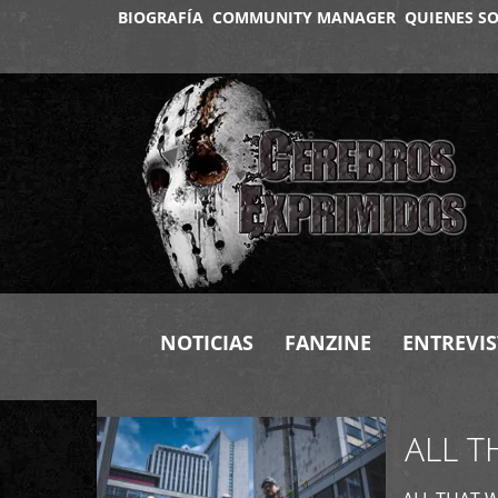
BIOGRAFÍA
COMMUNITY MANAGER
QUIENES S
+
NOTICIAS
FANZINE
ENTREVIS
ALL T