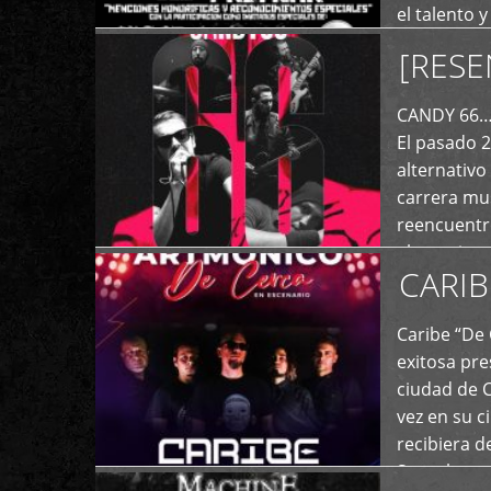
el talento 
comunicaci
[RESE
+
de las dist
CANDY 66… 
El pasado 
alternativo
carrera mus
reencuentro
el exterior 
CARIB
+
Caribe “De 
exitosa pre
ciudad de 
vez en su c
recibiera 
Store los c