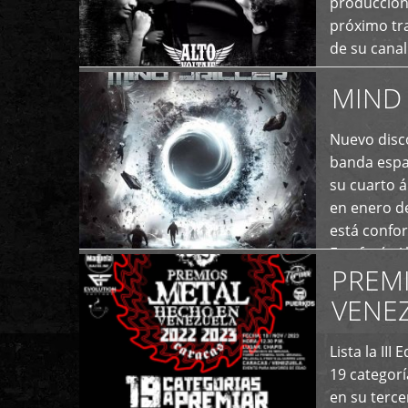
producción
próximo tra
de su cana
momento ac
MIND 
+
Nuevo disco
banda españ
su cuarto á
en enero d
está confo
Estefanía A
PREM
+
VENE
Lista la II
19 categor
en su terc