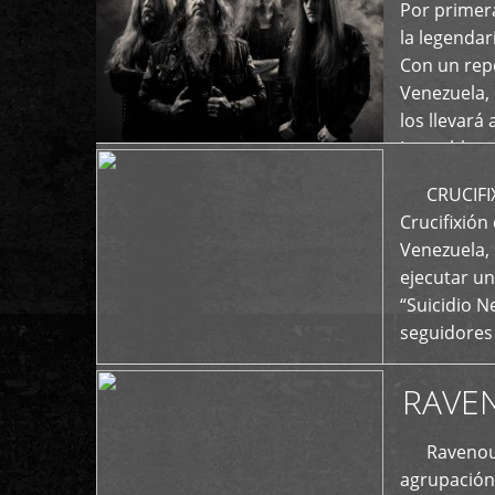
+
Por primera
la legenda
Con un repe
Venezuela, 
los llevará 
La emblemá
+
CRUCIFIXIÓ
Crucifixión
Venezuela, 
ejecutar un
“Suicidio 
seguidores
RAVE
Ravenous F
agrupación 