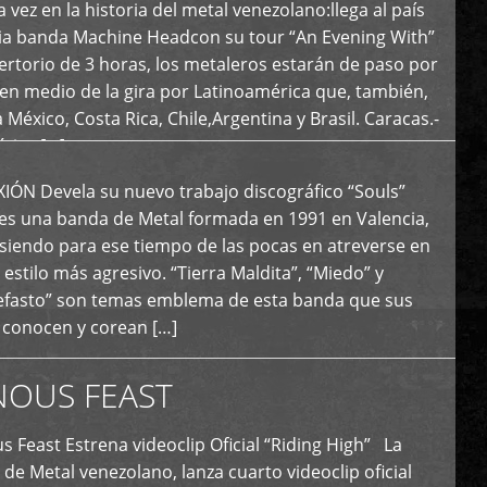
 vez en la historia del metal venezolano:llega al país
ria banda Machine Headcon su tour “An Evening With”
rtorio de 3 horas, los metaleros estarán de paso por
en medio de la gira por Latinoamérica que, también,
a México, Costa Rica, Chile,Argentina y Brasil. Caracas.-
tica […]
N Devela su nuevo trabajo discográfico “Souls”
 es una banda de Metal formada en 1991 en Valencia,
siendo para ese tiempo de las pocas en atreverse en
 estilo más agresivo. “Tierra Maldita”, “Miedo” y
Nefasto” son temas emblema de esta banda que sus
 conocen y corean […]
NOUS FEAST
east Estrena videoclip Oficial “Riding High” La
de Metal venezolano, lanza cuarto videoclip oficial