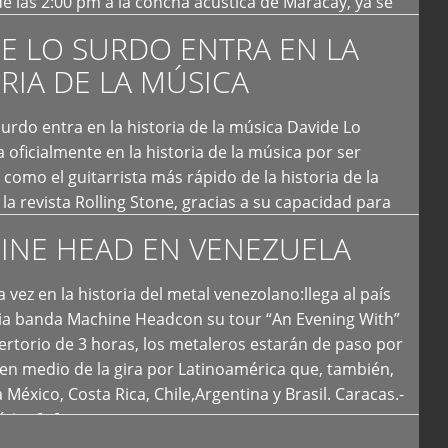
e las 2:00 pm a la concha acústica de Maracay, ya se
 personas que de seguro iban a ingresar al concierto,
E LO SURDO ENTRA EN LA
RIA DE LA MÚSICA
urdo entra en la historia de la música Davide Lo
 oficialmente en la historia de la música por ser
como el guitarrista más rápido de la historia de la
la revista Rolling Stone, gracias a su capacidad para
otas por segundo. Lo Surdo también fue incluido […]
INE HEAD EN VENEZUELA
 vez en la historia del metal venezolano:llega al país
ria banda Machine Headcon su tour “An Evening With”
rtorio de 3 horas, los metaleros estarán de paso por
en medio de la gira por Latinoamérica que, también,
a México, Costa Rica, Chile,Argentina y Brasil. Caracas.-
tica […]