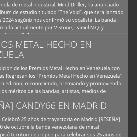
ola de metal industrial, Mind Driller, ha anunciado
lbum de estudio titulado “The Void”, que será lanzado
e 2024 segúnb nos confirmó su vocalista. La banda
rmada actualmente por V Stone, Daniel N.Q. y
ledo a las […]
IOS METAL HECHO EN
ZUELA
I Edición de los Premios Metal Hecho en Venezuela con
ías Regresan los “Premios Metal Hecho en Venezuela”
era edición, reconociendo, premiando y promoviendo
y los méritos de las bandas, artistas, medios de
ón y productoras musicales que hacen vida dentro
ÑA] CANDY66 EN MADRID
intas tendencias del metal y […]
Celebró 25 años de trayectoria en Madrid [RESEÑA]
20 de octubre la banda venezolana de metal
 pisó territorio europeo para celebrar sus 25 años de