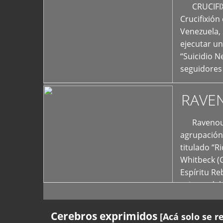
+
CRUCIFIXIÓ
Crucifixión
Venezuela, 
ejecutar un
“Suicidio 
seguidores
RAVE
Ravenous F
agrupación 
titulado “R
Whitbeck (
Espíritu R
oriente del
Cerebros exprimidos
[Acá solo se r