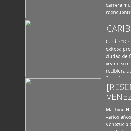
carrera mus
reencuentro
el exterior 
CARIB
+
Caribe “De 
exitosa pre
ciudad de 
vez en su c
recibiera 
Store los c
[RESE
+
VENE
Machine He
varios año
Venezuela 