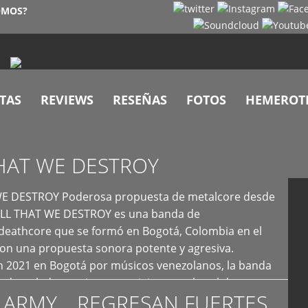
OMOS?
TAS
REVIEWS
RESEÑAS
FOTOS
HEMEROT
HAT WE DESTROY
E DESTROY Poderosa propuesta de metalcore desde
LL THAT WE DESTROY es una banda de
deathcore que se formó en Bogotá, Colombia en el
con una propuesta sonora potente y agresiva.
 2021 en Bogotá por músicos venezolanos, la banda
fs demoledores, ritmos vertiginosos y breakdowns
 ARMY… REGRESAN FUERTES
es, creando […]