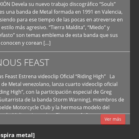
N Devela su nuevo trabajo discográfico “Souls”
 es una banda de Metal formada en 1991 en Valencia,
siendo para ese tiempo de las pocas en atreverse en
 estilo más agresivo. “Tierra Maldita”, “Miedo” y
Nefasto” son temas emblema de esta banda que sus
 conocen y corean […]
NOUS FEAST
east Estrena videoclip Oficial “Riding High” La
de Metal venezolano, lanza cuarto videoclip oficial
iding High”, con la participación especial de Greg
Guitarrista de la banda Storm Warning), miembros de
ebelde Motorcycle Club y la hermosa modelo del
 país, Melissa Acevedo. El potente […]
Ver más
espira metal]