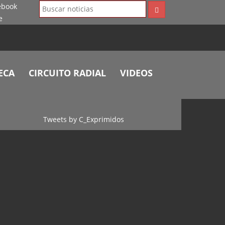
ECA
CIRCUITO RADIAL
VIDEOS
Tweets by C_Exprimidos