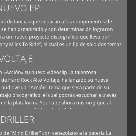
NUEVO EP
 las distancias que separan a los componentes de
 se han organizado y con determinación lograron
 a un nuevo proyecto discográfico que lleva por
y Miles To Ride”, el cual es un Ep de solo dos temas
an logrado plasmar nuevamente todo ese estilo
VOLTAJE
e […]
 «Acción» su nuevo videoclip La talentosa
de Hard Rock Alto Voltaje, ha lanzado su nueva
 audiovisual “Acción” tema que será parte de su
bajo discográfico, el cual podrás escuchar a través
l en la plataforma YouTube ahora mismo y que al
tual ya ha recibido más de […]
DRILLER
 de “Mind Driller” con venezolano a la batería La