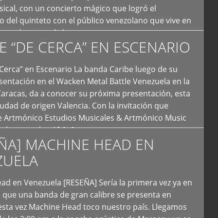
ical, con un concierto mágico que logró el
 del quinteto con el público venezolano que vive en
y que los sigue […]
E “DE CERCA” EN ESCENARIO
Cerca” en Escenario La banda Caribe luego de su
sentación en el Wacken Metal Battle Venezuela en la
Caracas, da a conocer su próxima presentación, esta
iudad de origen Valencia. Con la invitación que
de Artmónico Estudios Musicales & Artmónico Music
uales cumplen 12 […]
ÑA] MACHINE HEAD EN
ZUELA
ad en Venezuela [RESEÑA] Sería la primera vez ya en
s que una banda de gran calibre se presenta en
esta vez Machine Head toco nuestro país. Llegamos