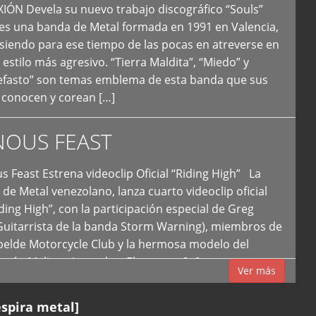
N Devela su nuevo trabajo discográfico “Souls”
 es una banda de Metal formada en 1991 en Valencia,
siendo para ese tiempo de las pocas en atreverse en
 estilo más agresivo. “Tierra Maldita”, “Miedo” y
Nefasto” son temas emblema de esta banda que sus
 conocen y corean […]
NOUS FEAST
east Estrena videoclip Oficial “Riding High” La
de Metal venezolano, lanza cuarto videoclip oficial
iding High”, con la participación especial de Greg
Guitarrista de la banda Storm Warning), miembros de
ebelde Motorcycle Club y la hermosa modelo del
 país, Melissa Acevedo. El potente […]
Ver más
espira metal]