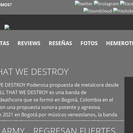
OMOS?
TAS
REVIEWS
RESEÑAS
FOTOS
HEMEROT
HAT WE DESTROY
E DESTROY Poderosa propuesta de metalcore desde
LL THAT WE DESTROY es una banda de
deathcore que se formó en Bogotá, Colombia en el
con una propuesta sonora potente y agresiva.
 2021 en Bogotá por músicos venezolanos, la banda
fs demoledores, ritmos vertiginosos y breakdowns
 ARMY… REGRESAN FUERTES
es, creando […]