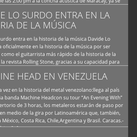
e las 2:00 pm a la concha acústica de Maracay, ya se
 personas que de seguro iban a ingresar al concierto,
E LO SURDO ENTRA EN LA
RIA DE LA MÚSICA
urdo entra en la historia de la música Davide Lo
 oficialmente en la historia de la música por ser
como el guitarrista más rápido de la historia de la
la revista Rolling Stone, gracias a su capacidad para
otas por segundo. Lo Surdo también fue incluido […]
INE HEAD EN VENEZUELA
 vez en la historia del metal venezolano:llega al país
ria banda Machine Headcon su tour “An Evening With”
rtorio de 3 horas, los metaleros estarán de paso por
en medio de la gira por Latinoamérica que, también,
a México, Costa Rica, Chile,Argentina y Brasil. Caracas.-
tica […]