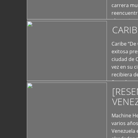
carrera mus
reencuentro
el exterior 
CARIB
+
Caribe “De 
exitosa pre
ciudad de 
vez en su c
recibiera 
Store los c
[RESE
+
VENE
Machine He
varios año
Venezuela 