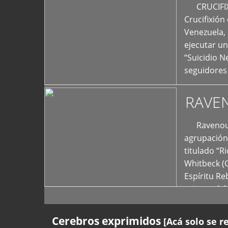
+
CRUCIFIXIÓ
Crucifixión
Venezuela, 
ejecutar un
“Suicidio 
seguidores
RAVE
Ravenous F
agrupación 
titulado “R
Whitbeck (
Espíritu R
oriente del
Cerebros exprimidos
[Acá solo se r