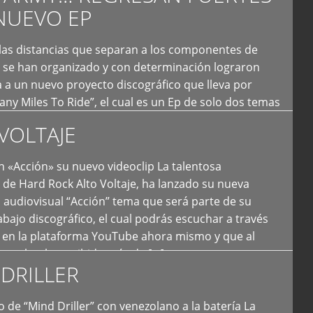
NUEVO EP
 las distancias que separan a los componentes de
 se han organizado y con determinación lograron
 a un nuevo proyecto discográfico que lleva por
y Miles To Ride”, el cual es un Ep de solo dos temas
an logrado plasmar nuevamente todo ese estilo
VOLTAJE
e […]
 «Acción» su nuevo videoclip La talentosa
de Hard Rock Alto Voltaje, ha lanzado su nueva
 audiovisual “Acción” tema que será parte de su
bajo discográfico, el cual podrás escuchar a través
l en la plataforma YouTube ahora mismo y que al
tual ya ha recibido más de […]
DRILLER
 de “Mind Driller” con venezolano a la batería La