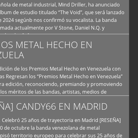
ola de metal industrial, Mind Driller, ha anunciado
lbum de estudio titulado “The Void”, que será lanzado
e 2024 segúnb nos confirmó su vocalista. La banda
rmada actualmente por V Stone, Daniel N.Q. y
ledo a las […]
IOS METAL HECHO EN
ZUELA
I Edición de los Premios Metal Hecho en Venezuela con
ías Regresan los “Premios Metal Hecho en Venezuela”
era edición, reconociendo, premiando y promoviendo
y los méritos de las bandas, artistas, medios de
ón y productoras musicales que hacen vida dentro
ÑA] CANDY66 EN MADRID
intas tendencias del metal y […]
Celebró 25 años de trayectoria en Madrid [RESEÑA]
20 de octubre la banda venezolana de metal
 pisó territorio europeo para celebrar sus 25 años de