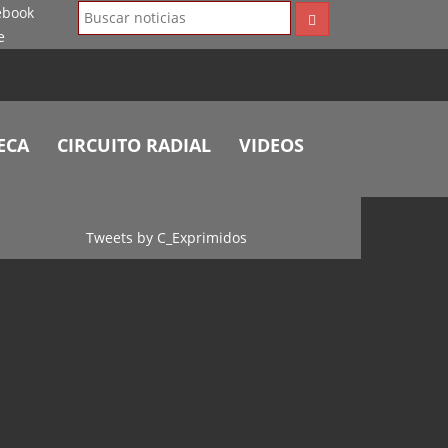
ECA
CIRCUITO RADIAL
VIDEOS
Tweets by C_Exprimidos