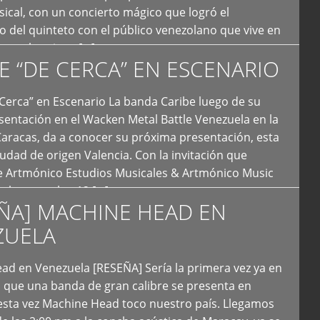
ical, con un concierto mágico que logró el
 del quinteto con el público venezolano que vive en
y que los sigue […]
E “DE CERCA” EN ESCENARIO
Cerca” en Escenario La banda Caribe luego de su
sentación en el Wacken Metal Battle Venezuela en la
Caracas, da a conocer su próxima presentación, esta
iudad de origen Valencia. Con la invitación que
de Artmónico Estudios Musicales & Artmónico Music
uales cumplen 12 […]
ÑA] MACHINE HEAD EN
ZUELA
ad en Venezuela [RESEÑA] Sería la primera vez ya en
s que una banda de gran calibre se presenta en
esta vez Machine Head toco nuestro país. Llegamos