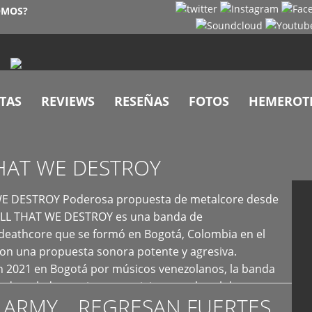
OMOS?
TAS
REVIEWS
RESEÑAS
FOTOS
HEMEROT
HAT WE DESTROY
E DESTROY Poderosa propuesta de metalcore desde
LL THAT WE DESTROY es una banda de
deathcore que se formó en Bogotá, Colombia en el
con una propuesta sonora potente y agresiva.
 2021 en Bogotá por músicos venezolanos, la banda
fs demoledores, ritmos vertiginosos y breakdowns
 ARMY… REGRESAN FUERTES
es, creando […]