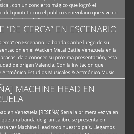
ical, con un concierto mágico que logró el
 del quinteto con el público venezolano que vive en
y que los sigue […]
E “DE CERCA” EN ESCENARIO
Cerca” en Escenario La banda Caribe luego de su
sentación en el Wacken Metal Battle Venezuela en la
Caracas, da a conocer su próxima presentación, esta
iudad de origen Valencia. Con la invitación que
de Artmónico Estudios Musicales & Artmónico Music
uales cumplen 12 […]
ÑA] MACHINE HEAD EN
ZUELA
ad en Venezuela [RESEÑA] Sería la primera vez ya en
s que una banda de gran calibre se presenta en
esta vez Machine Head toco nuestro país. Llegamos