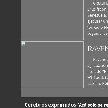
+
CRUCIFIXIÓ
Crucifixión
Venezuela, 
ejecutar un
“Suicidio 
seguidores
RAVE
Ravenous F
agrupación 
titulado “R
Whitbeck (
Espíritu R
oriente del
Cerebros exprimidos
[Acá solo se r