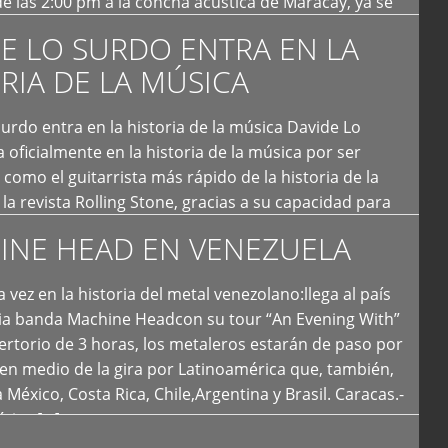
e las 2:00 pm a la concha acústica de Maracay, ya se
 personas que de seguro iban a ingresar al concierto,
E LO SURDO ENTRA EN LA
RIA DE LA MÚSICA
urdo entra en la historia de la música Davide Lo
 oficialmente en la historia de la música por ser
como el guitarrista más rápido de la historia de la
la revista Rolling Stone, gracias a su capacidad para
otas por segundo. Lo Surdo también fue incluido […]
INE HEAD EN VENEZUELA
 vez en la historia del metal venezolano:llega al país
ria banda Machine Headcon su tour “An Evening With”
rtorio de 3 horas, los metaleros estarán de paso por
en medio de la gira por Latinoamérica que, también,
a México, Costa Rica, Chile,Argentina y Brasil. Caracas.-
tica […]