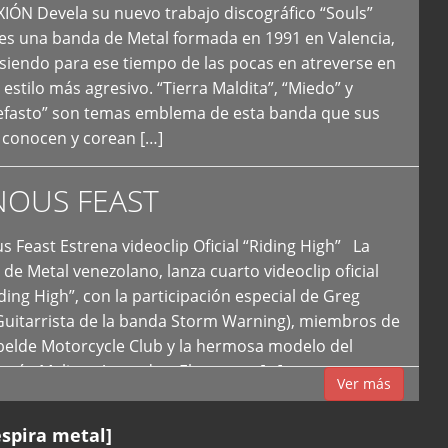
N Devela su nuevo trabajo discográfico “Souls”
 es una banda de Metal formada en 1991 en Valencia,
siendo para ese tiempo de las pocas en atreverse en
 estilo más agresivo. “Tierra Maldita”, “Miedo” y
Nefasto” son temas emblema de esta banda que sus
 conocen y corean […]
NOUS FEAST
east Estrena videoclip Oficial “Riding High” La
de Metal venezolano, lanza cuarto videoclip oficial
iding High”, con la participación especial de Greg
Guitarrista de la banda Storm Warning), miembros de
ebelde Motorcycle Club y la hermosa modelo del
 país, Melissa Acevedo. El potente […]
Ver más
espira metal]