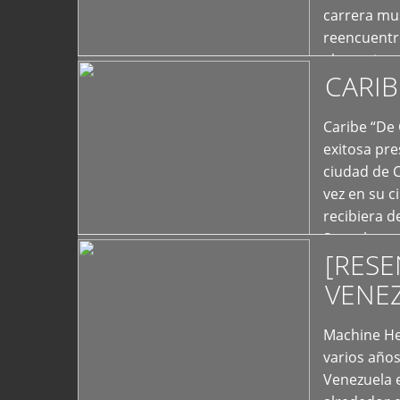
carrera mus
reencuentro
el exterior 
CARIB
+
Caribe “De 
exitosa pre
ciudad de 
vez en su c
recibiera 
Store los c
[RESE
+
VENE
Machine He
varios año
Venezuela 