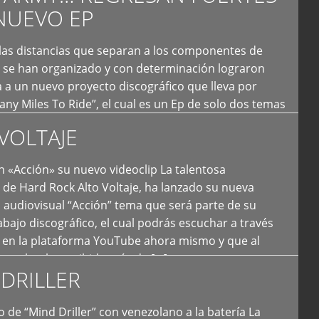
NUEVO EP
 las distancias que separan a los componentes de
 se han organizado y con determinación lograron
 a un nuevo proyecto discográfico que lleva por
y Miles To Ride”, el cual es un Ep de solo dos temas
an logrado plasmar nuevamente todo ese estilo
VOLTAJE
e […]
 «Acción» su nuevo videoclip La talentosa
de Hard Rock Alto Voltaje, ha lanzado su nueva
 audiovisual “Acción” tema que será parte de su
bajo discográfico, el cual podrás escuchar a través
l en la plataforma YouTube ahora mismo y que al
tual ya ha recibido más de […]
DRILLER
 de “Mind Driller” con venezolano a la batería La