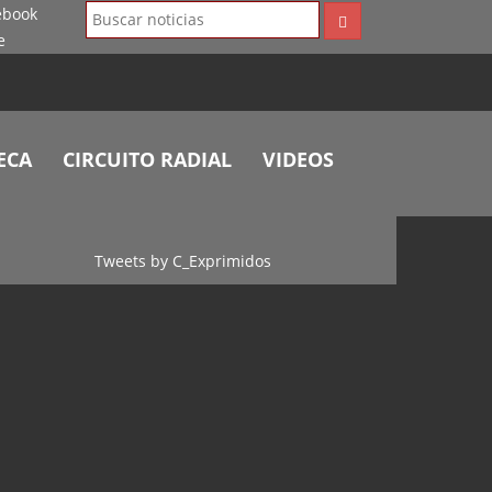
ECA
CIRCUITO RADIAL
VIDEOS
Tweets by C_Exprimidos