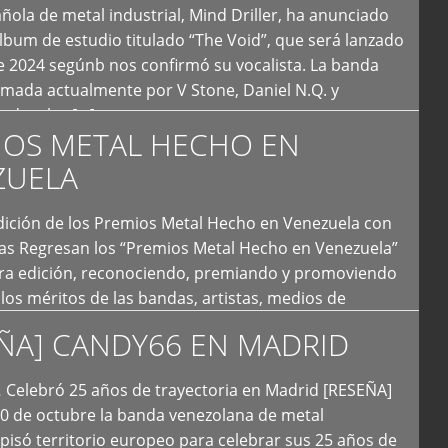
ola de metal industrial, Mind Driller, ha anunciado
lbum de estudio titulado “The Void”, que será lanzado
e 2024 segúnb nos confirmó su vocalista. La banda
rmada actualmente por V Stone, Daniel N.Q. y
ledo a las […]
IOS METAL HECHO EN
ZUELA
I Edición de los Premios Metal Hecho en Venezuela con
ías Regresan los “Premios Metal Hecho en Venezuela”
era edición, reconociendo, premiando y promoviendo
y los méritos de las bandas, artistas, medios de
ón y productoras musicales que hacen vida dentro
ÑA] CANDY66 EN MADRID
intas tendencias del metal y […]
Celebró 25 años de trayectoria en Madrid [RESEÑA]
20 de octubre la banda venezolana de metal
 pisó territorio europeo para celebrar sus 25 años de