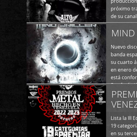
producción
próximo tra
de su cana
momento ac
MIND 
+
Nuevo disco
banda españ
su cuarto á
en enero d
está confo
Estefanía A
PREM
+
VENE
Lista la II
19 categor
en su terc