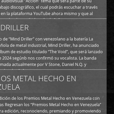
 audiovisual “Acción” tema que será parte de su
bajo discográfico, el cual podrás escuchar a través
l en la plataforma YouTube ahora mismo y que al
tual ya ha recibido más de […]
DRILLER
 de “Mind Driller” con venezolano a la batería La
ola de metal industrial, Mind Driller, ha anunciado
lbum de estudio titulado “The Void”, que será lanzado
e 2024 segúnb nos confirmó su vocalista. La banda
rmada actualmente por V Stone, Daniel N.Q. y
ledo a las […]
IOS METAL HECHO EN
ZUELA
I Edición de los Premios Metal Hecho en Venezuela con
ías Regresan los “Premios Metal Hecho en Venezuela”
era edición, reconociendo, premiando y promoviendo