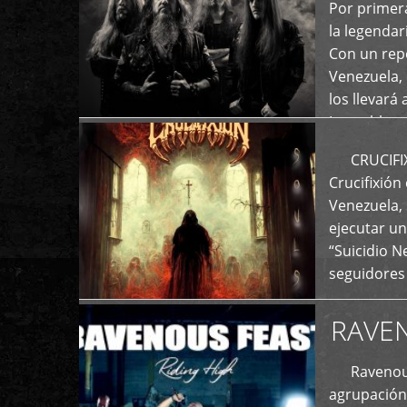
+
Por primera
la legenda
Con un repe
Venezuela, 
los llevará 
La emblemá
+
CRUCIFIXIÓ
Crucifixión
Venezuela, 
ejecutar un
“Suicidio 
seguidores
RAVE
Ravenous F
agrupación 