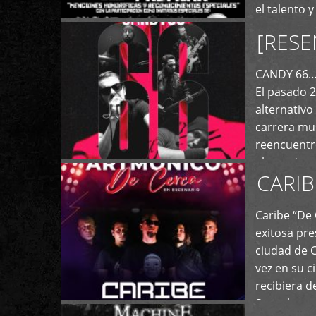
el talento 
comunicaci
[RESE
+
de las dist
CANDY 66… 
El pasado 
alternativo
carrera mus
reencuentro
el exterior 
CARIB
+
Caribe “De 
exitosa pre
ciudad de 
vez en su c
recibiera 
Store los c