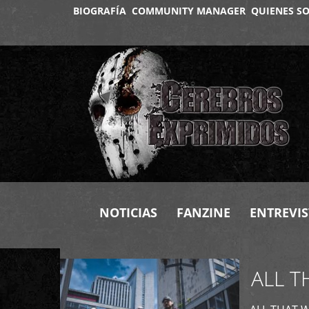
BIOGRAFÍA
COMMUNITY MANAGER
QUIENES S
+
NOTICIAS
FANZINE
ENTREVIS
ALL T