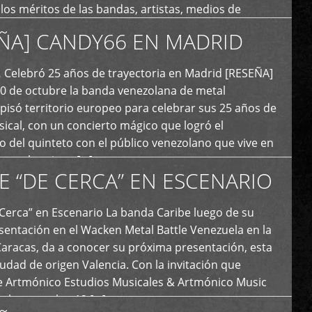
y los méritos de las bandas, artistas, medios de
ón y productoras musicales que hacen vida dentro
ÑA] CANDY66 EN MADRID
intas tendencias del metal y […]
Celebró 25 años de trayectoria en Madrid [RESEÑA]
20 de octubre la banda venezolana de metal
 pisó territorio europeo para celebrar sus 25 años de
ical, con un concierto mágico que logró el
 del quinteto con el público venezolano que vive en
y que los sigue […]
E “DE CERCA” EN ESCENARIO
Cerca” en Escenario La banda Caribe luego de su
sentación en el Wacken Metal Battle Venezuela en la
Caracas, da a conocer su próxima presentación, esta
iudad de origen Valencia. Con la invitación que
de Artmónico Estudios Musicales & Artmónico Music
uales cumplen 12 […]