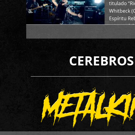
titulado “R
Whitbeck (
Espíritu R
oriente del
CEREBROS