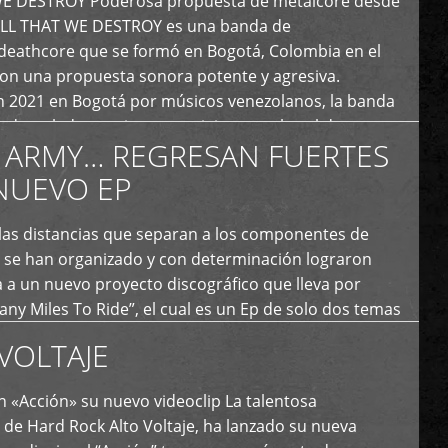
E DESTROY Poderosa propuesta de metalcore desde
LL THAT WE DESTROY es una banda de
deathcore que se formó en Bogotá, Colombia en el
con una propuesta sonora potente y agresiva.
 2021 en Bogotá por músicos venezolanos, la banda
fs demoledores, ritmos vertiginosos y breakdowns
 ARMY… REGRESAN FUERTES
es, creando […]
NUEVO EP
 las distancias que separan a los componentes de
 se han organizado y con determinación lograron
 a un nuevo proyecto discográfico que lleva por
y Miles To Ride”, el cual es un Ep de solo dos temas
an logrado plasmar nuevamente todo ese estilo
VOLTAJE
e […]
 «Acción» su nuevo videoclip La talentosa
de Hard Rock Alto Voltaje, ha lanzado su nueva