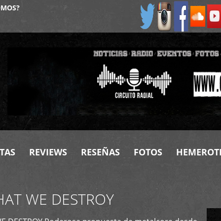
OMOS?
TAS
REVIEWS
RESEÑAS
FOTOS
HEMEROT
HAT WE DESTROY