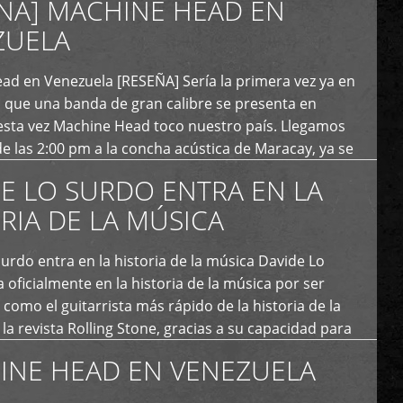
ÑA] MACHINE HEAD EN
ZUELA
ad en Venezuela [RESEÑA] Sería la primera vez ya en
s que una banda de gran calibre se presenta en
esta vez Machine Head toco nuestro país. Llegamos
e las 2:00 pm a la concha acústica de Maracay, ya se
 personas que de seguro iban a ingresar al concierto,
E LO SURDO ENTRA EN LA
RIA DE LA MÚSICA
urdo entra en la historia de la música Davide Lo
 oficialmente en la historia de la música por ser
como el guitarrista más rápido de la historia de la
la revista Rolling Stone, gracias a su capacidad para
otas por segundo. Lo Surdo también fue incluido […]
INE HEAD EN VENEZUELA