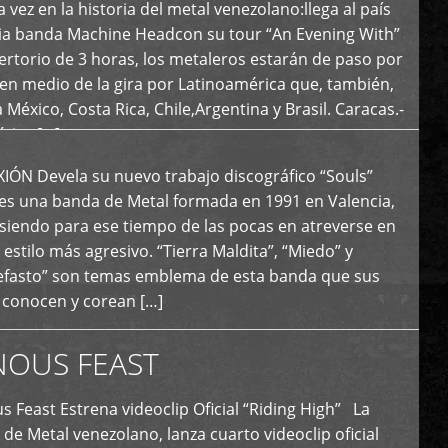
 vez en la historia del metal venezolano:llega al país
ria banda Machine Headcon su tour “An Evening With”
rtorio de 3 horas, los metaleros estarán de paso por
en medio de la gira por Latinoamérica que, también,
a México, Costa Rica, Chile,Argentina y Brasil. Caracas.-
tica […]
N Devela su nuevo trabajo discográfico “Souls”
 es una banda de Metal formada en 1991 en Valencia,
siendo para ese tiempo de las pocas en atreverse en
 estilo más agresivo. “Tierra Maldita”, “Miedo” y
Nefasto” son temas emblema de esta banda que sus
 conocen y corean […]
NOUS FEAST
east Estrena videoclip Oficial “Riding High” La
de Metal venezolano, lanza cuarto videoclip oficial