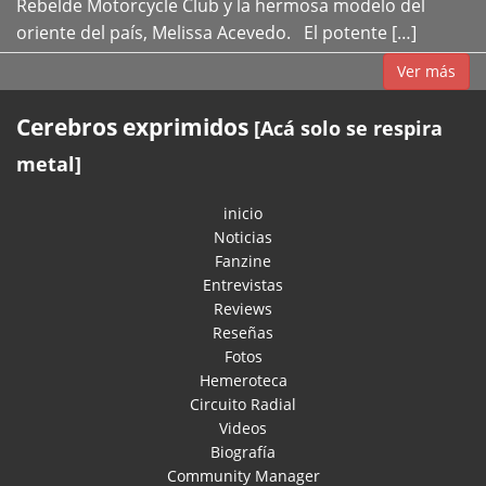
Rebelde Motorcycle Club y la hermosa modelo del
oriente del país, Melissa Acevedo. El potente […]
Ver más
Cerebros exprimidos
[Acá solo se respira
metal]
inicio
Noticias
Fanzine
Entrevistas
Reviews
Reseñas
Fotos
Hemeroteca
Circuito Radial
Videos
Biografía
Community Manager