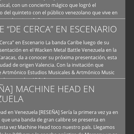
ical, con un concierto mágico que logró el
 del quinteto con el público venezolano que vive en
y que los sigue […]
E “DE CERCA” EN ESCENARIO
Cerca” en Escenario La banda Caribe luego de su
sentación en el Wacken Metal Battle Venezuela en la
Caracas, da a conocer su próxima presentación, esta
iudad de origen Valencia. Con la invitación que
de Artmónico Estudios Musicales & Artmónico Music
uales cumplen 12 […]
ÑA] MACHINE HEAD EN
ZUELA
ad en Venezuela [RESEÑA] Sería la primera vez ya en
s que una banda de gran calibre se presenta en
esta vez Machine Head toco nuestro país. Llegamos