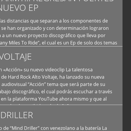
NUEVO EP
 las distancias que separan a los componentes de
 se han organizado y con determinación lograron
 a un nuevo proyecto discográfico que lleva por
y Miles To Ride”, el cual es un Ep de solo dos temas
an logrado plasmar nuevamente todo ese estilo
VOLTAJE
e […]
 «Acción» su nuevo videoclip La talentosa
de Hard Rock Alto Voltaje, ha lanzado su nueva
 audiovisual “Acción” tema que será parte de su
bajo discográfico, el cual podrás escuchar a través
l en la plataforma YouTube ahora mismo y que al
tual ya ha recibido más de […]
DRILLER
 de “Mind Driller” con venezolano a la batería La