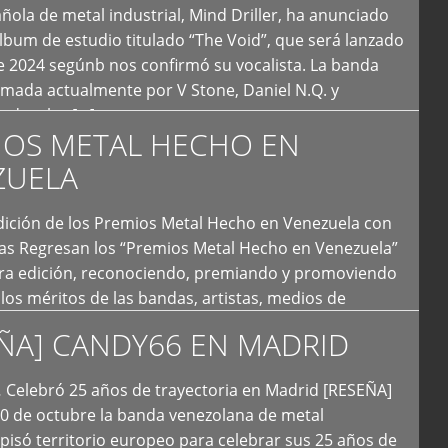
ola de metal industrial, Mind Driller, ha anunciado
lbum de estudio titulado “The Void”, que será lanzado
e 2024 segúnb nos confirmó su vocalista. La banda
rmada actualmente por V Stone, Daniel N.Q. y
ledo a las […]
IOS METAL HECHO EN
ZUELA
I Edición de los Premios Metal Hecho en Venezuela con
ías Regresan los “Premios Metal Hecho en Venezuela”
era edición, reconociendo, premiando y promoviendo
y los méritos de las bandas, artistas, medios de
ón y productoras musicales que hacen vida dentro
ÑA] CANDY66 EN MADRID
intas tendencias del metal y […]
Celebró 25 años de trayectoria en Madrid [RESEÑA]
20 de octubre la banda venezolana de metal
 pisó territorio europeo para celebrar sus 25 años de