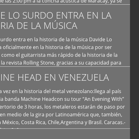
e las 2:00 pm a la concha acústica de Maracay, ya se
 personas que de seguro iban a ingresar al concierto,
E LO SURDO ENTRA EN LA
RIA DE LA MÚSICA
urdo entra en la historia de la música Davide Lo
 oficialmente en la historia de la música por ser
como el guitarrista más rápido de la historia de la
la revista Rolling Stone, gracias a su capacidad para
otas por segundo. Lo Surdo también fue incluido […]
INE HEAD EN VENEZUELA
 vez en la historia del metal venezolano:llega al país
ria banda Machine Headcon su tour “An Evening With”
rtorio de 3 horas, los metaleros estarán de paso por
en medio de la gira por Latinoamérica que, también,
a México, Costa Rica, Chile,Argentina y Brasil. Caracas.-
tica […]