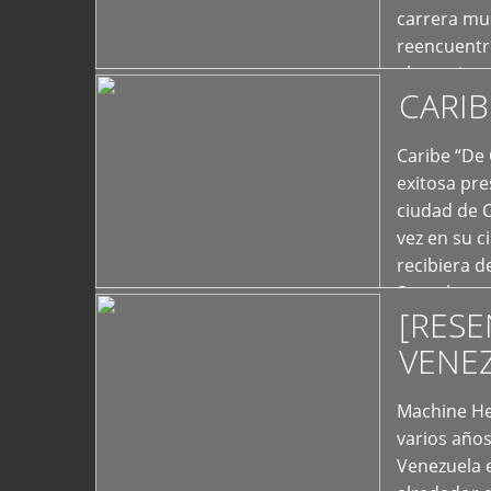
carrera mus
reencuentro
el exterior 
CARIB
+
Caribe “De 
exitosa pre
ciudad de 
vez en su c
recibiera 
Store los c
[RESE
+
VENE
Machine He
varios año
Venezuela 