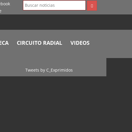
ECA
CIRCUITO RADIAL
VIDEOS
Tweets by C_Exprimidos