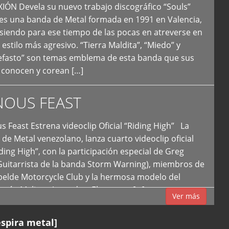
N Devela su nuevo trabajo discográfico “Souls”
 es una banda de Metal formada en 1991 en Valencia,
siendo para ese tiempo de las pocas en atreverse en
 estilo más agresivo. “Tierra Maldita”, “Miedo” y
Nefasto” son temas emblema de esta banda que sus
 conocen y corean […]
NOUS FEAST
east Estrena videoclip Oficial “Riding High” La
de Metal venezolano, lanza cuarto videoclip oficial
iding High”, con la participación especial de Greg
Guitarrista de la banda Storm Warning), miembros de
ebelde Motorcycle Club y la hermosa modelo del
 país, Melissa Acevedo. El potente […]
Ver más
espira metal]