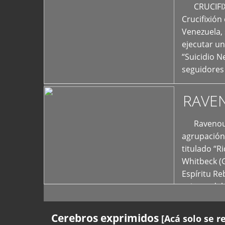
+
CRUCIFIXIÓ
Crucifixión
Venezuela, 
ejecutar un
“Suicidio 
seguidores
RAVE
Ravenous F
agrupación 
titulado “R
Whitbeck (
Espíritu R
oriente del
Cerebros exprimidos
[Acá solo se r