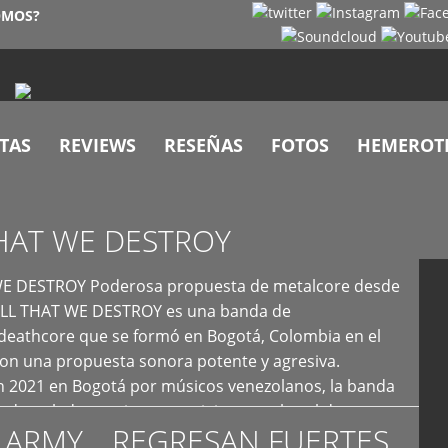
OMOS?
TAS
REVIEWS
RESEÑAS
FOTOS
HEMEROT
HAT WE DESTROY
E DESTROY Poderosa propuesta de metalcore desde
LL THAT WE DESTROY es una banda de
deathcore que se formó en Bogotá, Colombia en el
con una propuesta sonora potente y agresiva.
 2021 en Bogotá por músicos venezolanos, la banda
fs demoledores, ritmos vertiginosos y breakdowns
 ARMY… REGRESAN FUERTES
es, creando […]