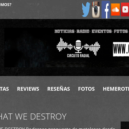
OMOS?
TAS
REVIEWS
RESEÑAS
FOTOS
HEMEROT
HAT WE DESTROY