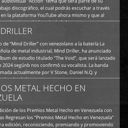
 audiovisual “Acción” tema que será parte de su
bajo discográfico, el cual podrás escuchar a través
l en la plataforma YouTube ahora mismo y que al
tual ya ha recibido más de […]
DRILLER
 de “Mind Driller” con venezolano a la batería La
ola de metal industrial, Mind Driller, ha anunciado
lbum de estudio titulado “The Void”, que será lanzado
e 2024 segúnb nos confirmó su vocalista. La banda
rmada actualmente por V Stone, Daniel N.Q. y
ledo a las […]
IOS METAL HECHO EN
ZUELA
I Edición de los Premios Metal Hecho en Venezuela con
ías Regresan los “Premios Metal Hecho en Venezuela”
era edición, reconociendo, premiando y promoviendo