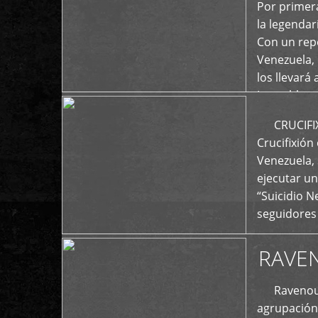
+
Por primera
la legenda
Con un repe
Venezuela, 
los llevará 
La emblemá
+
CRUCIFIXIÓ
Crucifixión
Venezuela, 
ejecutar un
“Suicidio 
seguidores
RAVE
Ravenous F
agrupación 