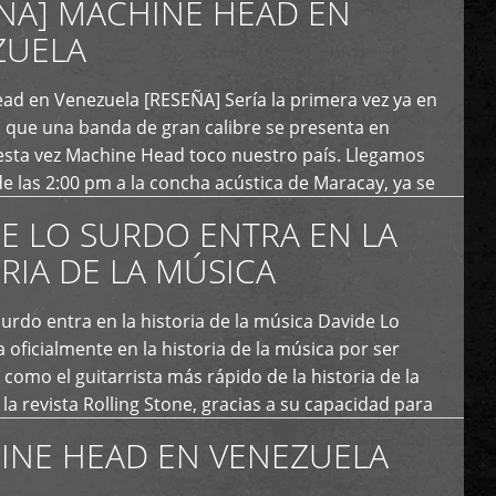
ÑA] MACHINE HEAD EN
ZUELA
ad en Venezuela [RESEÑA] Sería la primera vez ya en
s que una banda de gran calibre se presenta en
esta vez Machine Head toco nuestro país. Llegamos
e las 2:00 pm a la concha acústica de Maracay, ya se
 personas que de seguro iban a ingresar al concierto,
E LO SURDO ENTRA EN LA
RIA DE LA MÚSICA
urdo entra en la historia de la música Davide Lo
 oficialmente en la historia de la música por ser
como el guitarrista más rápido de la historia de la
la revista Rolling Stone, gracias a su capacidad para
otas por segundo. Lo Surdo también fue incluido […]
INE HEAD EN VENEZUELA