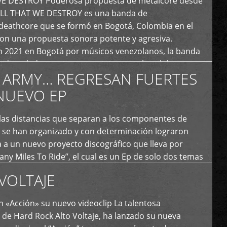
E DESTROY Poderosa propuesta de metalcore desde
LL THAT WE DESTROY es una banda de
deathcore que se formó en Bogotá, Colombia en el
con una propuesta sonora potente y agresiva.
 2021 en Bogotá por músicos venezolanos, la banda
fs demoledores, ritmos vertiginosos y breakdowns
 ARMY… REGRESAN FUERTES
es, creando […]
NUEVO EP
 las distancias que separan a los componentes de
 se han organizado y con determinación lograron
 a un nuevo proyecto discográfico que lleva por
y Miles To Ride”, el cual es un Ep de solo dos temas
an logrado plasmar nuevamente todo ese estilo
VOLTAJE
e […]
 «Acción» su nuevo videoclip La talentosa
de Hard Rock Alto Voltaje, ha lanzado su nueva