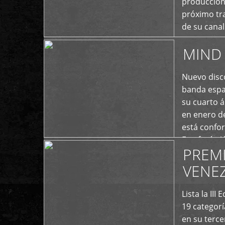
producción
próximo tra
de su cana
momento ac
MIND 
+
Nuevo disco
banda españ
su cuarto á
en enero d
está confo
Estefanía A
PREM
+
VENE
Lista la II
19 categor
en su terc