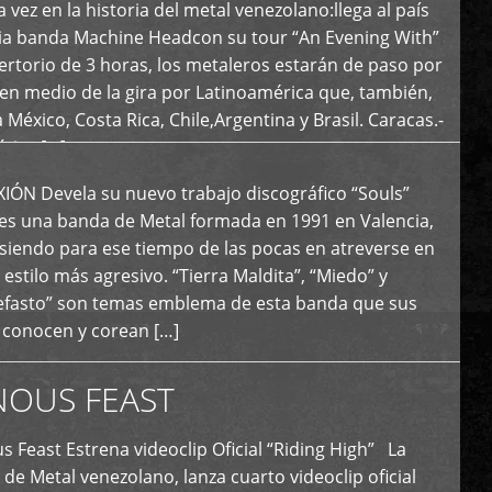
 vez en la historia del metal venezolano:llega al país
ria banda Machine Headcon su tour “An Evening With”
rtorio de 3 horas, los metaleros estarán de paso por
en medio de la gira por Latinoamérica que, también,
a México, Costa Rica, Chile,Argentina y Brasil. Caracas.-
tica […]
N Devela su nuevo trabajo discográfico “Souls”
 es una banda de Metal formada en 1991 en Valencia,
siendo para ese tiempo de las pocas en atreverse en
 estilo más agresivo. “Tierra Maldita”, “Miedo” y
Nefasto” son temas emblema de esta banda que sus
 conocen y corean […]
NOUS FEAST
east Estrena videoclip Oficial “Riding High” La
de Metal venezolano, lanza cuarto videoclip oficial