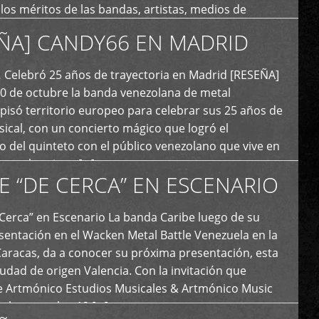
y los méritos de las bandas, artistas, medios de
ón y productoras musicales que hacen vida dentro
ÑA] CANDY66 EN MADRID
intas tendencias del metal y […]
Celebró 25 años de trayectoria en Madrid [RESEÑA]
20 de octubre la banda venezolana de metal
 pisó territorio europeo para celebrar sus 25 años de
ical, con un concierto mágico que logró el
 del quinteto con el público venezolano que vive en
y que los sigue […]
E “DE CERCA” EN ESCENARIO
Cerca” en Escenario La banda Caribe luego de su
sentación en el Wacken Metal Battle Venezuela en la
Caracas, da a conocer su próxima presentación, esta
iudad de origen Valencia. Con la invitación que
de Artmónico Estudios Musicales & Artmónico Music
uales cumplen 12 […]