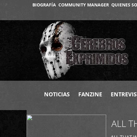
BIOGRAFÍA
COMMUNITY MANAGER
QUIENES S
+
NOTICIAS
FANZINE
ENTREVIS
ALL T