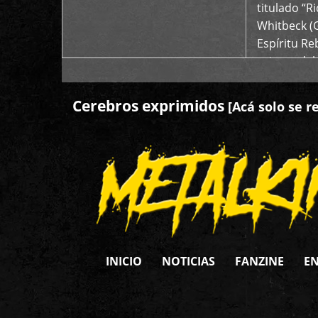
titulado “R
Whitbeck (
Espíritu R
oriente del
Cerebros exprimidos
[Acá solo se r
INICIO
NOTICIAS
FANZINE
EN