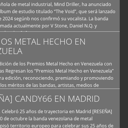
ola de metal industrial, Mind Driller, ha anunciado
lbum de estudio titulado “The Void”, que será lanzado
e 2024 segúnb nos confirmó su vocalista. La banda
rmada actualmente por V Stone, Daniel N.Q. y
ledo a las […]
IOS METAL HECHO EN
ZUELA
I Edición de los Premios Metal Hecho en Venezuela con
ías Regresan los “Premios Metal Hecho en Venezuela”
era edición, reconociendo, premiando y promoviendo
y los méritos de las bandas, artistas, medios de
ón y productoras musicales que hacen vida dentro
ÑA] CANDY66 EN MADRID
intas tendencias del metal y […]
Celebró 25 años de trayectoria en Madrid [RESEÑA]
20 de octubre la banda venezolana de metal
 pisó territorio europeo para celebrar sus 25 años de