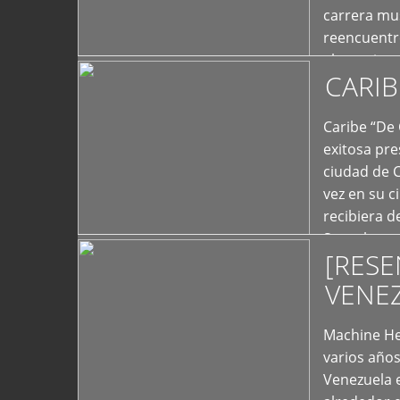
carrera mus
reencuentro
el exterior 
CARIB
+
Caribe “De 
exitosa pre
ciudad de 
vez en su c
recibiera 
Store los c
[RESE
+
VENE
Machine He
varios año
Venezuela 