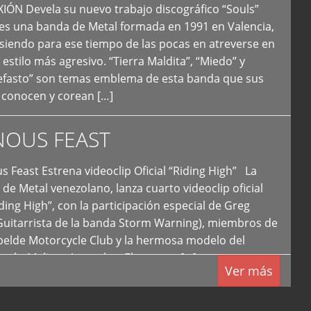
N Devela su nuevo trabajo discográfico “Souls”
 es una banda de Metal formada en 1991 en Valencia,
siendo para ese tiempo de las pocas en atreverse en
 estilo más agresivo. “Tierra Maldita”, “Miedo” y
Nefasto” son temas emblema de esta banda que sus
 conocen y corean […]
NOUS FEAST
east Estrena videoclip Oficial “Riding High” La
de Metal venezolano, lanza cuarto videoclip oficial
iding High”, con la participación especial de Greg
Guitarrista de la banda Storm Warning), miembros de
ebelde Motorcycle Club y la hermosa modelo del
 país, Melissa Acevedo. El potente […]
Ver más