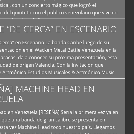
ical, con un concierto mágico que logró el
 del quinteto con el público venezolano que vive en
y que los sigue […]
E “DE CERCA” EN ESCENARIO
Cerca” en Escenario La banda Caribe luego de su
sentación en el Wacken Metal Battle Venezuela en la
Caracas, da a conocer su próxima presentación, esta
iudad de origen Valencia. Con la invitación que
de Artmónico Estudios Musicales & Artmónico Music
uales cumplen 12 […]
ÑA] MACHINE HEAD EN
ZUELA
ad en Venezuela [RESEÑA] Sería la primera vez ya en
s que una banda de gran calibre se presenta en
esta vez Machine Head toco nuestro país. Llegamos