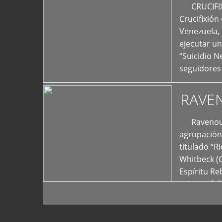
+
CRUCIFIXIÓ
Crucifixión
Venezuela, 
ejecutar un
“Suicidio 
seguidores
RAVE
Ravenous F
agrupación 
titulado “R
Whitbeck (
Espíritu R
oriente del