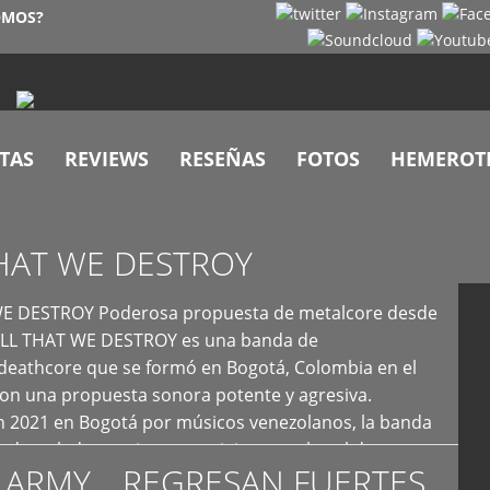
OMOS?
TAS
REVIEWS
RESEÑAS
FOTOS
HEMEROT
HAT WE DESTROY
E DESTROY Poderosa propuesta de metalcore desde
LL THAT WE DESTROY es una banda de
deathcore que se formó en Bogotá, Colombia en el
con una propuesta sonora potente y agresiva.
 2021 en Bogotá por músicos venezolanos, la banda
fs demoledores, ritmos vertiginosos y breakdowns
 ARMY… REGRESAN FUERTES
es, creando […]