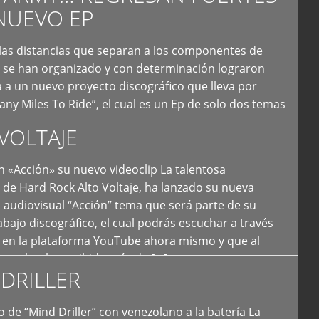
NUEVO EP
 las distancias que separan a los componentes de
 se han organizado y con determinación lograron
 a un nuevo proyecto discográfico que lleva por
y Miles To Ride”, el cual es un Ep de solo dos temas
an logrado plasmar nuevamente todo ese estilo
VOLTAJE
e […]
 «Acción» su nuevo videoclip La talentosa
de Hard Rock Alto Voltaje, ha lanzado su nueva
 audiovisual “Acción” tema que será parte de su
bajo discográfico, el cual podrás escuchar a través
l en la plataforma YouTube ahora mismo y que al
tual ya ha recibido más de […]
DRILLER
 de “Mind Driller” con venezolano a la batería La