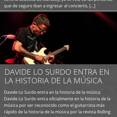
que de seguro iban a ingresar al concierto, […]
DAVIDE LO SURDO ENTRA EN
LA HISTORIA DE LA MÚSICA
+
Davide Lo Surdo entra en la historia de la música
Davide Lo Surdo entra oficialmente en la historia de la
música por ser reconocido como el guitarrista más
rápido de la historia de la música por la revista Rolling