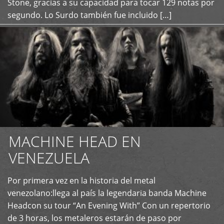
Stone, gracias a su capacidad para tocar 129 notas por
segundo. Lo Surdo también fue incluido […]
MACHINE HEAD EN
VENEZUELA
Por primera vez en la historia del metal
+
venezolano:llega al país la legendaria banda Machine
Headcon su tour “An Evening With” Con un repertorio
de 3 horas, los metaleros estarán de paso por