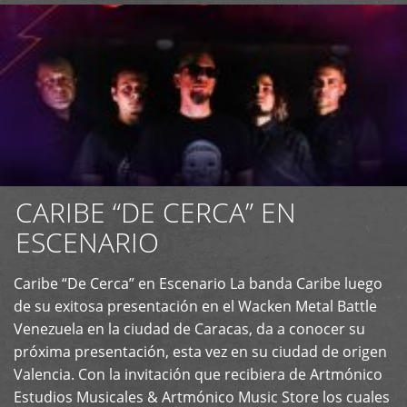
CARIBE “DE CERCA” EN
ESCENARIO
Caribe “De Cerca” en Escenario La banda Caribe luego
+
de su exitosa presentación en el Wacken Metal Battle
Venezuela en la ciudad de Caracas, da a conocer su
próxima presentación, esta vez en su ciudad de origen
Valencia. Con la invitación que recibiera de Artmónico
Estudios Musicales & Artmónico Music Store los cuales