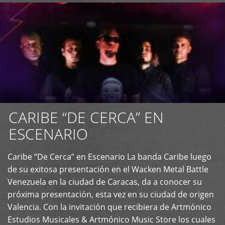
CARIBE “DE CERCA” EN
ESCENARIO
Caribe “De Cerca” en Escenario La banda Caribe luego
+
de su exitosa presentación en el Wacken Metal Battle
Venezuela en la ciudad de Caracas, da a conocer su
próxima presentación, esta vez en su ciudad de origen
Valencia. Con la invitación que recibiera de Artmónico
Estudios Musicales & Artmónico Music Store los cuales