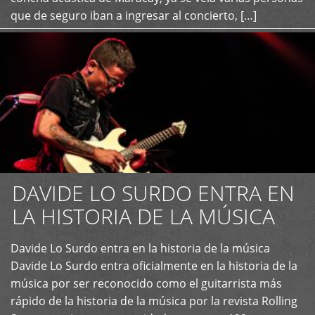
que de seguro iban a ingresar al concierto, […]
DAVIDE LO SURDO ENTRA EN
LA HISTORIA DE LA MÚSICA
+
Davide Lo Surdo entra en la historia de la música
Davide Lo Surdo entra oficialmente en la historia de la
música por ser reconocido como el guitarrista más
rápido de la historia de la música por la revista Rolling