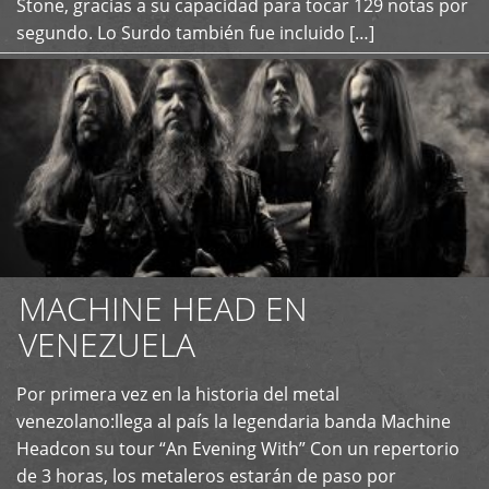
Stone, gracias a su capacidad para tocar 129 notas por
segundo. Lo Surdo también fue incluido […]
MACHINE HEAD EN
VENEZUELA
Por primera vez en la historia del metal
+
venezolano:llega al país la legendaria banda Machine
Headcon su tour “An Evening With” Con un repertorio
de 3 horas, los metaleros estarán de paso por