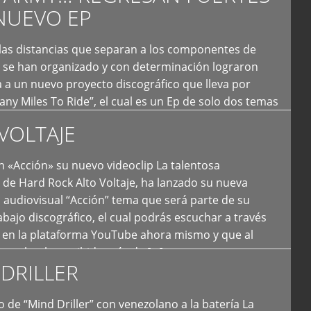
NUEVO EP
 las distancias que separan a los componentes de
 se han organizado y con determinación lograron
 a un nuevo proyecto discográfico que lleva por
y Miles To Ride”, el cual es un Ep de solo dos temas
an logrado plasmar nuevamente todo ese estilo
VOLTAJE
e […]
 «Acción» su nuevo videoclip La talentosa
de Hard Rock Alto Voltaje, ha lanzado su nueva
 audiovisual “Acción” tema que será parte de su
bajo discográfico, el cual podrás escuchar a través
l en la plataforma YouTube ahora mismo y que al
tual ya ha recibido más de […]
DRILLER
 de “Mind Driller” con venezolano a la batería La