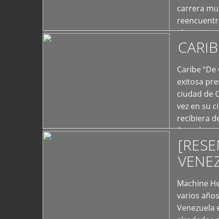
carrera mus
reencuentro
el exterior 
CARIB
+
Caribe “De 
exitosa pre
ciudad de 
vez en su c
recibiera 
Store los c
[RESE
+
VENE
Machine He
varios año
Venezuela 