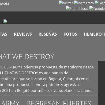
OMOS?
TAS
REVIEWS
RESEÑAS
FOTOS
HEMEROT
HAT WE DESTROY
E DESTROY Poderosa propuesta de metalcore desde
LL THAT WE DESTROY es una banda de
deathcore que se formó en Bogotá, Colombia en el
con una propuesta sonora potente y agresiva.
 2021 en Bogotá por músicos venezolanos, la banda
fs demoledores, ritmos vertiginosos y breakdowns
 ARMY… REGRESAN FUERTES
es, creando […]