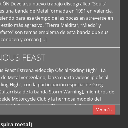
N Devela su nuevo trabajo discográfico “Souls”
 es una banda de Metal formada en 1991 en Valencia,
siendo para ese tiempo de las pocas en atreverse en
 estilo más agresivo. “Tierra Maldita”, “Miedo” y
Nefasto” son temas emblema de esta banda que sus
 conocen y corean […]
NOUS FEAST
east Estrena videoclip Oficial “Riding High” La
de Metal venezolano, lanza cuarto videoclip oficial
iding High”, con la participación especial de Greg
Guitarrista de la banda Storm Warning), miembros de
ebelde Motorcycle Club y la hermosa modelo del
 país, Melissa Acevedo. El potente […]
Ver más
espira metal]