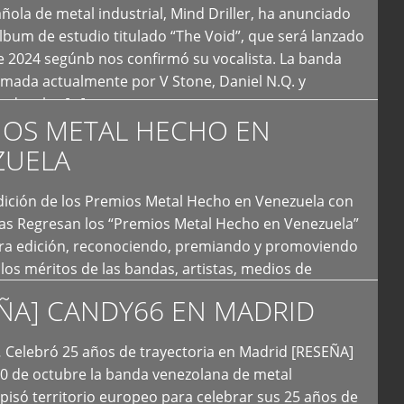
ola de metal industrial, Mind Driller, ha anunciado
lbum de estudio titulado “The Void”, que será lanzado
e 2024 segúnb nos confirmó su vocalista. La banda
rmada actualmente por V Stone, Daniel N.Q. y
ledo a las […]
IOS METAL HECHO EN
ZUELA
I Edición de los Premios Metal Hecho en Venezuela con
ías Regresan los “Premios Metal Hecho en Venezuela”
era edición, reconociendo, premiando y promoviendo
y los méritos de las bandas, artistas, medios de
ón y productoras musicales que hacen vida dentro
ÑA] CANDY66 EN MADRID
intas tendencias del metal y […]
Celebró 25 años de trayectoria en Madrid [RESEÑA]
20 de octubre la banda venezolana de metal
 pisó territorio europeo para celebrar sus 25 años de