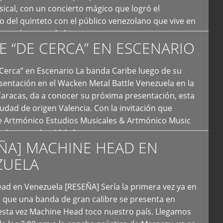
ical, con un concierto mágico que logró el
 del quinteto con el público venezolano que vive en
y que los sigue […]
E “DE CERCA” EN ESCENARIO
Cerca” en Escenario La banda Caribe luego de su
sentación en el Wacken Metal Battle Venezuela en la
Caracas, da a conocer su próxima presentación, esta
iudad de origen Valencia. Con la invitación que
de Artmónico Estudios Musicales & Artmónico Music
uales cumplen 12 […]
ÑA] MACHINE HEAD EN
ZUELA
ad en Venezuela [RESEÑA] Sería la primera vez ya en
s que una banda de gran calibre se presenta en
esta vez Machine Head toco nuestro país. Llegamos