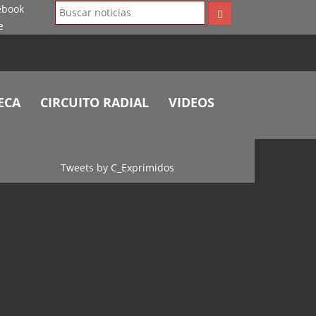
ECA
CIRCUITO RADIAL
VIDEOS
Tweets by C_Exprimidos