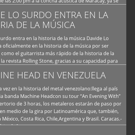
e las 2:00 pm a la concha acústica de Maracay, ya se
 personas que de seguro iban a ingresar al concierto,
E LO SURDO ENTRA EN LA
RIA DE LA MÚSICA
urdo entra en la historia de la música Davide Lo
 oficialmente en la historia de la música por ser
como el guitarrista más rápido de la historia de la
la revista Rolling Stone, gracias a su capacidad para
otas por segundo. Lo Surdo también fue incluido […]
INE HEAD EN VENEZUELA
 vez en la historia del metal venezolano:llega al país
ria banda Machine Headcon su tour “An Evening With”
rtorio de 3 horas, los metaleros estarán de paso por
en medio de la gira por Latinoamérica que, también,
a México, Costa Rica, Chile,Argentina y Brasil. Caracas.-
tica […]