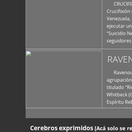
+
CRUCIFIXIÓ
Crucifixión
Venezuela, 
ejecutar un
“Suicidio 
seguidores
RAVE
Ravenous F
agrupación 
titulado “R
Whitbeck (
Espíritu R
oriente del
Cerebros exprimidos
[Acá solo se r