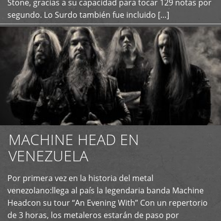
Stone, gracias a su capacidad para tocar 129 notas por
segundo. Lo Surdo también fue incluido […]
MACHINE HEAD EN
VENEZUELA
Por primera vez en la historia del metal
+
venezolano:llega al país la legendaria banda Machine
Headcon su tour “An Evening With” Con un repertorio
de 3 horas, los metaleros estarán de paso por