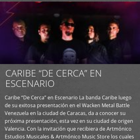
CARIBE “DE CERCA” EN
ESCENARIO
Caribe “De Cerca” en Escenario La banda Caribe luego
+
de su exitosa presentación en el Wacken Metal Battle
Venezuela en la ciudad de Caracas, da a conocer su
próxima presentación, esta vez en su ciudad de origen
Valencia. Con la invitación que recibiera de Artmónico
Estudios Musicales & Artmónico Music Store los cuales