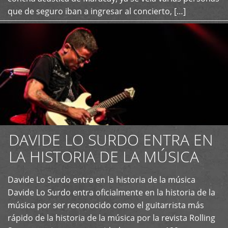
que de seguro iban a ingresar al concierto, […]
DAVIDE LO SURDO ENTRA EN
LA HISTORIA DE LA MÚSICA
+
Davide Lo Surdo entra en la historia de la música
Davide Lo Surdo entra oficialmente en la historia de la
música por ser reconocido como el guitarrista más
rápido de la historia de la música por la revista Rolling