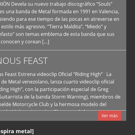
N Devela su nuevo trabajo discográfico “Souls”
 es una banda de Metal formada en 1991 en Valencia,
siendo para ese tiempo de las pocas en atreverse en
 estilo más agresivo. “Tierra Maldita”, “Miedo” y
Nefasto” son temas emblema de esta banda que sus
 conocen y corean […]
NOUS FEAST
east Estrena videoclip Oficial “Riding High” La
de Metal venezolano, lanza cuarto videoclip oficial
iding High”, con la participación especial de Greg
Guitarrista de la banda Storm Warning), miembros de
ebelde Motorcycle Club y la hermosa modelo del
 país, Melissa Acevedo. El potente […]
Ver más
espira metal]