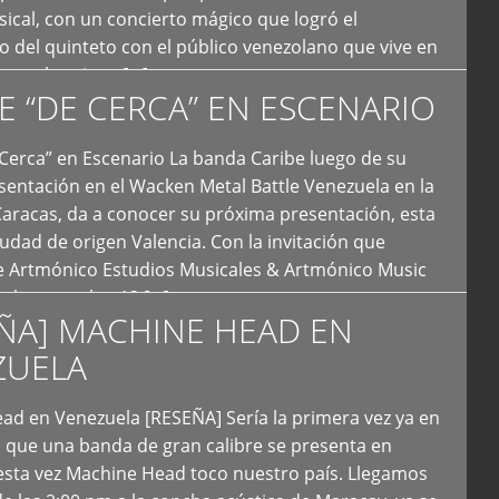
ical, con un concierto mágico que logró el
 del quinteto con el público venezolano que vive en
y que los sigue […]
E “DE CERCA” EN ESCENARIO
Cerca” en Escenario La banda Caribe luego de su
sentación en el Wacken Metal Battle Venezuela en la
Caracas, da a conocer su próxima presentación, esta
iudad de origen Valencia. Con la invitación que
de Artmónico Estudios Musicales & Artmónico Music
uales cumplen 12 […]
ÑA] MACHINE HEAD EN
ZUELA
ad en Venezuela [RESEÑA] Sería la primera vez ya en
s que una banda de gran calibre se presenta en
esta vez Machine Head toco nuestro país. Llegamos