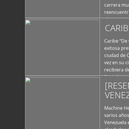
carrera mus
reencuentro
el exterior 
CARIB
+
Caribe “De 
exitosa pre
ciudad de 
vez en su c
recibiera 
Store los c
[RESE
+
VENE
Machine He
varios año
Venezuela 