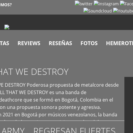
OMOS?
TAS
REVIEWS
RESEÑAS
FOTOS
HEMEROT
HAT WE DESTROY
E DESTROY Poderosa propuesta de metalcore desde
LL THAT WE DESTROY es una banda de
deathcore que se formó en Bogotá, Colombia en el
con una propuesta sonora potente y agresiva.
 2021 en Bogotá por músicos venezolanos, la banda
fs demoledores, ritmos vertiginosos y breakdowns
 ARMY… REGRESAN FUERTES
es, creando […]