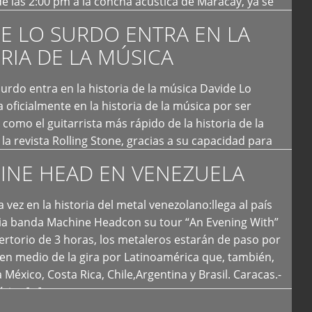
e las 2:00 pm a la concha acústica de Maracay, ya se
 personas que de seguro iban a ingresar al concierto,
E LO SURDO ENTRA EN LA
RIA DE LA MÚSICA
urdo entra en la historia de la música Davide Lo
 oficialmente en la historia de la música por ser
como el guitarrista más rápido de la historia de la
la revista Rolling Stone, gracias a su capacidad para
otas por segundo. Lo Surdo también fue incluido […]
INE HEAD EN VENEZUELA
 vez en la historia del metal venezolano:llega al país
ria banda Machine Headcon su tour “An Evening With”
rtorio de 3 horas, los metaleros estarán de paso por
en medio de la gira por Latinoamérica que, también,
a México, Costa Rica, Chile,Argentina y Brasil. Caracas.-
tica […]