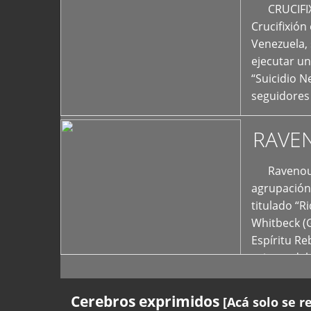
+
CRUCIFIXIÓ
Crucifixión
Venezuela, 
ejecutar un
“Suicidio 
seguidores
RAVE
Ravenous F
agrupación 
titulado “R
Whitbeck (
Espíritu R
oriente del
Cerebros exprimidos
[Acá solo se r