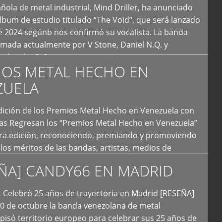
ola de metal industrial, Mind Driller, ha anunciado
lbum de estudio titulado “The Void”, que será lanzado
e 2024 segúnb nos confirmó su vocalista. La banda
rmada actualmente por V Stone, Daniel N.Q. y
ledo a las […]
IOS METAL HECHO EN
ZUELA
I Edición de los Premios Metal Hecho en Venezuela con
ías Regresan los “Premios Metal Hecho en Venezuela”
era edición, reconociendo, premiando y promoviendo
y los méritos de las bandas, artistas, medios de
ón y productoras musicales que hacen vida dentro
ÑA] CANDY66 EN MADRID
intas tendencias del metal y […]
Celebró 25 años de trayectoria en Madrid [RESEÑA]
20 de octubre la banda venezolana de metal
 pisó territorio europeo para celebrar sus 25 años de