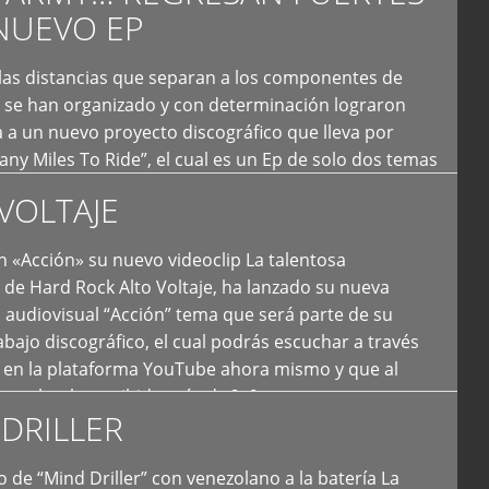
NUEVO EP
 las distancias que separan a los componentes de
 se han organizado y con determinación lograron
 a un nuevo proyecto discográfico que lleva por
y Miles To Ride”, el cual es un Ep de solo dos temas
an logrado plasmar nuevamente todo ese estilo
VOLTAJE
e […]
 «Acción» su nuevo videoclip La talentosa
de Hard Rock Alto Voltaje, ha lanzado su nueva
 audiovisual “Acción” tema que será parte de su
bajo discográfico, el cual podrás escuchar a través
l en la plataforma YouTube ahora mismo y que al
tual ya ha recibido más de […]
DRILLER
 de “Mind Driller” con venezolano a la batería La