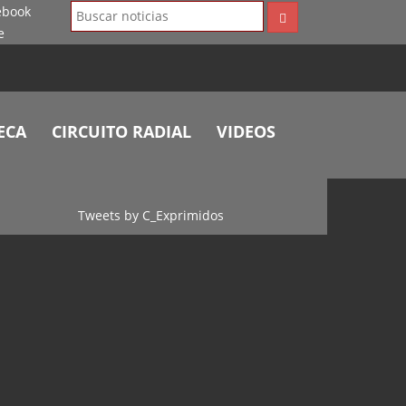
ECA
CIRCUITO RADIAL
VIDEOS
Tweets by C_Exprimidos