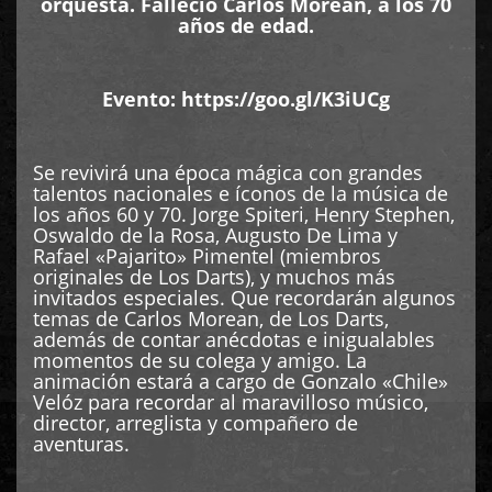
orquesta. Falleció Carlos Moreán, a los 70
años de edad.
Evento:
https://goo.gl/K3iUCg
Se revivirá una época mágica con grandes
talentos nacionales e íconos de la música de
los años 60 y 70. Jorge Spiteri, Henry Stephen,
Oswaldo de la Rosa, Augusto De Lima y
Rafael «Pajarito» Pimentel (miembros
originales de Los Darts), y muchos más
invitados especiales. Que recordarán algunos
temas de Carlos Morean, de Los Darts,
además de contar anécdotas e inigualables
momentos de su colega y amigo. La
animación estará a cargo de Gonzalo «Chile»
Velóz para recordar al maravilloso músico,
director, arreglista y compañero de
aventuras.