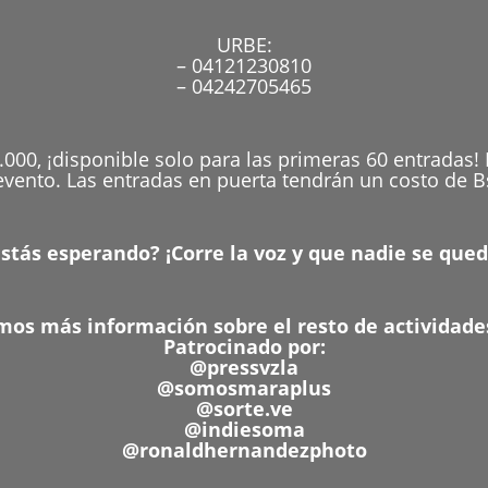
URBE:
– 04121230810
– 04242705465
7.000, ¡disponible solo para las primeras 60 entradas! 
evento. Las entradas en puerta tendrán un costo de B
stás esperando? ¡Corre la voz y que nadie se qued
os más información sobre el resto de actividade
Patrocinado por:
@pressvzla
@somosmaraplus
@sorte.ve
@indiesoma
@ronaldhernandezphoto