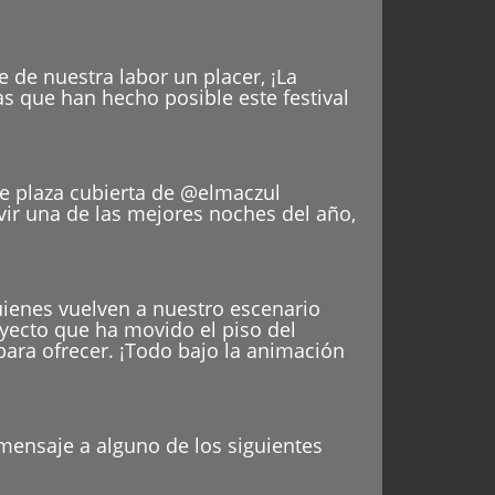
 de nuestra labor un placer, ¡La
as que han hecho posible este festival
le plaza cubierta de @elmaczul
ivir una de las mejores noches del año,
uienes vuelven a nuestro escenario
ecto que ha movido el piso del
para ofrecer. ¡Todo bajo la animación
 mensaje a alguno de los siguientes