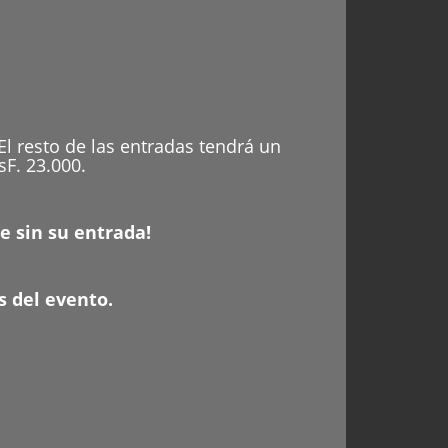
El resto de las entradas tendrá un
sF. 23.000.
e sin su entrada!
s del evento.