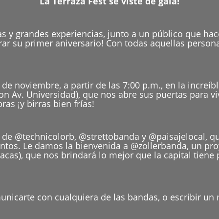
La Terraza Fest se viste de gala!
s y grandes experiencias, junto a un público que hace
brar su primer aniversario! Con todas aquellas person
.
e noviembre, a partir de las 7:00 p.m., en la increíb
con Av. Universidad), que nos abre sus puertas para v
as ¡y birras bien frías!
 de @technicolorb, @strettobanda y @paisajelocal, q
tos. Le damos la bienvenida a @zollerbanda, un proy
cas), que nos brindará lo mejor que la capital tiene 
unicarte con cualquiera de las bandas, o escribir un