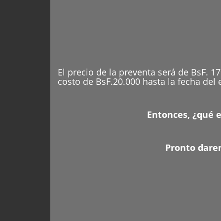
El precio de la preventa será de BsF. 1
costo de BsF.20.000 hasta la fecha del 
Entonces, ¿qué e
Pronto darem