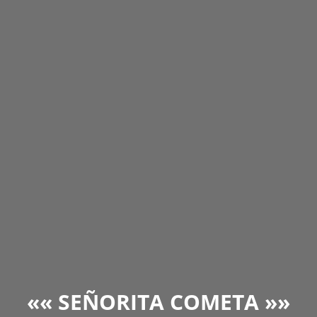
««
SEÑORITA COMET
A »»