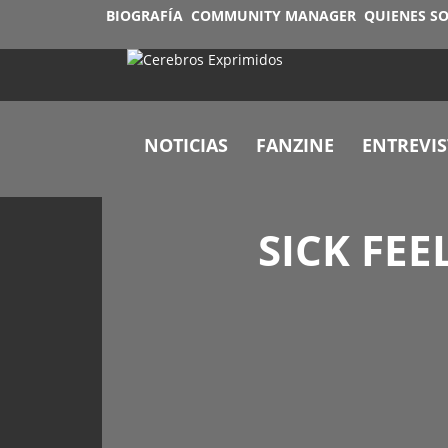
BIOGRAFÍA
COMMUNITY MANAGER
QUIENES S
NOTICIAS
FANZINE
ENTREVIS
SICK FEE