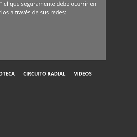
” el que seguramente debe ocurrir en
rlos a través de sus redes:
OTECA
CIRCUITO RADIAL
VIDEOS