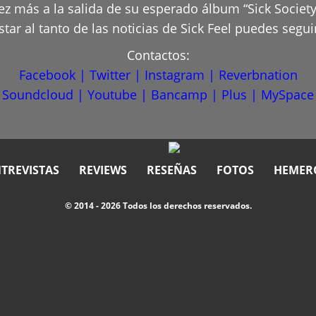
z más a la salida de su esperado álbum “Sick Society
tar al tanto de las noticias de Sick Feel puedes segui
Contactos:
Facebook
|
Twitter
|
Instagram
|
Reverbnation
Soundcloud
|
Youtube
|
Bancamp
|
Plus
|
MySpace
TREVISTAS
REVIEWS
RESEÑAS
FOTOS
HEMER
© 2014 - 2026 Todos los derechos reservados.