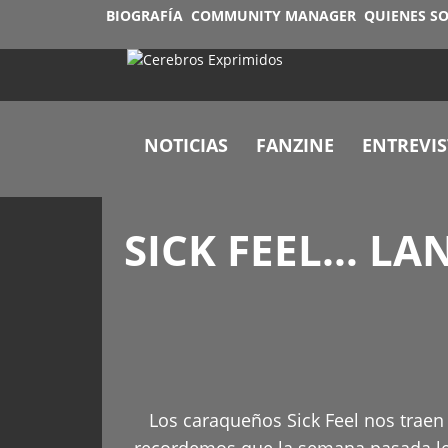
BIOGRAFÍA
COMMUNITY MANAGER
QUIENES S
NOTICIAS
FANZINE
ENTREVIS
SICK FEEL… L
Los caraqueños Sick Feel nos traen 
recordemos que la semana pasada les