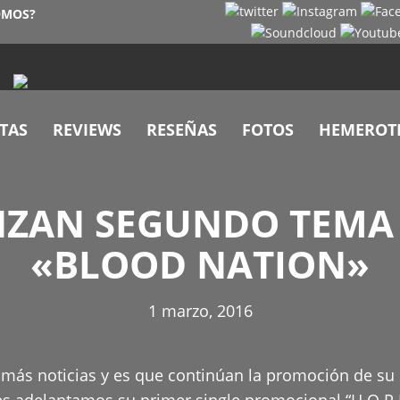
OMOS?
TAS
REVIEWS
RESEÑAS
FOTOS
HEMEROT
ANZAN SEGUNDO TEM
«BLOOD NATION»
1 marzo, 2016
más noticias y es que continúan la promoción de su la
 adelantamos su primer single promocional “H.O.P.E