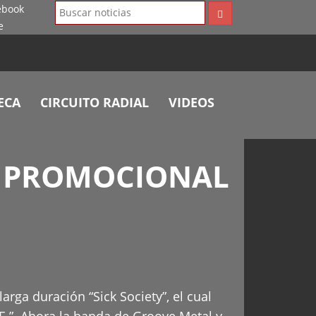
ECA
CIRCUITO RADIAL
VIDEOS
A PROMOCIONAL
rga duración “Sick Society”, el cual
.”. Ahora la banda de Groove Metal y