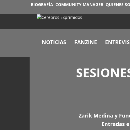
BIOGRAFÍA
COMMUNITY MANAGER
QUIENES S
NOTICIAS
FANZINE
ENTREVIS
SESIONE
Zarik Medina y Fun
Entradas 