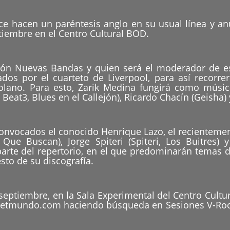
ce hacen un paréntesis anglo en su usual línea y an
ptiembre en el Centro Cultural BOD.
ción Nuevas Bandas y quien será el moderador de est
ados por el cuarteto de Liverpool, para así recorre
zolano. Para esto, Zarik Medina fungirá como músico
Beat3, Blues en el Callejón), Ricardo Chacín (Geish
n convocados el conocido Henrique Lazo, el reciente
ue Buscan), Jorge Spiteri (Spiteri, Los Buitres) y
 parte del repertorio, en el que predominarán temas
esto de su discografía.
septiembre, en la Sala Experimental del Centro Cultu
ketmundo.com haciendo búsqueda en Sesiones V-Rock: 