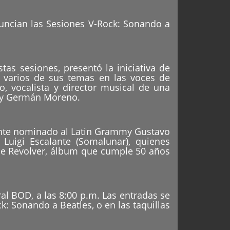
uncian las Sesiones V-Rock: Sonando a
as sesiones, presentó la iniciativa de
r varios de sus temas en las voces de
, vocalista y director musical de una
a) y Germán Moreno.
mente nominado al Latin Grammy Gustavo
 Luigi Escalante (Somalunar), quienes
 de Revolver, álbum que cumple 50 años
ral BOD, a las 8:00 p.m. Las entradas se
Sonando a Beatles, o en las taquillas