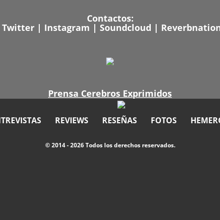
Contactos:
|
Twitter
|
Instagram
|
Soundcloud
|
Reverbnatio
Prensa Cerebros Exprimidos
TREVISTAS
REVIEWS
RESEÑAS
FOTOS
HEMER
© 2014 - 2026 Todos los derechos reservados.