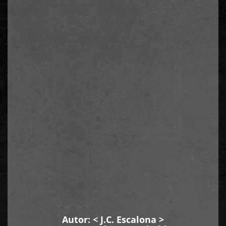
Autor: <
J.C. Escalona
>