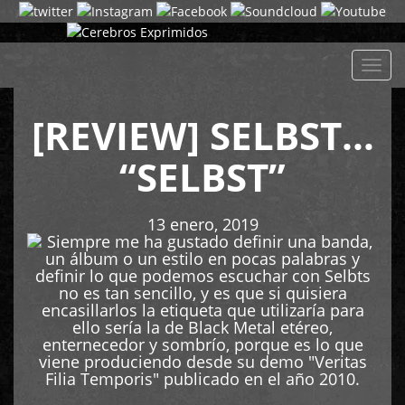
Despl
naveg
[REVIEW] SELBST…
“SELBST”
13 enero, 2019