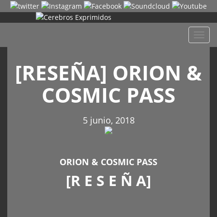
Despl
naveg
[RESEÑA] ORION &
COSMIC PASS
5 junio, 2018
ORION & COSMIC PASS
[R E S E Ñ A]