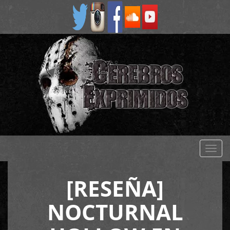
Despl
naveg
[RESEÑA]
NOCTURNAL