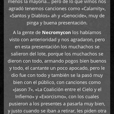
menos la mayoría… pero de lo que vimos nos
agradó tenemos canciones como «Calamity»,
«Santos y Diablos» ah y «Genocide», muy de
pinga y buena presentación.
A la gente de
Necromycon
los habíamos
visto con anterioridad y nos agradaron, pero
en esta presentación los muchachos se
salieron del lote, porque los muchachos se
dieron con todo, armando pogos bien buenos
y todo, el cantante un poco apocado, pero le
dio fue con todo y también se la pasó muy
bien con el público, con canciones como
«Jason 7», «La Coalición entre el Cielo y el
Infierno» y «Exorcismo», con los cuales
pusieron a los presentes a pasarla muy bien,
y justo cuando se iban a retirar, les piden otra