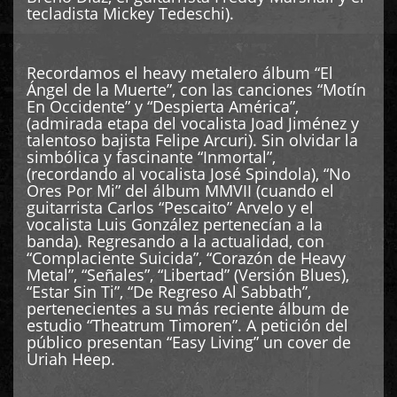
tecladista Mickey Tedeschi).
Recordamos el heavy metalero álbum “El
Ángel de la Muerte”, con las canciones “Motín
En Occidente” y “Despierta América”,
(admirada etapa del vocalista Joad Jiménez y
talentoso bajista Felipe Arcuri). Sin olvidar la
simbólica y fascinante “Inmortal”,
(recordando al vocalista José Spindola), “No
Ores Por Mi” del álbum MMVII (cuando el
guitarrista Carlos “Pescaito” Arvelo y el
vocalista Luis González pertenecían a la
banda). Regresando a la actualidad, con
“Complaciente Suicida”, “Corazón de Heavy
Metal”, “Señales”, “Libertad” (Versión Blues),
“Estar Sin Ti”, “De Regreso Al Sabbath”,
pertenecientes a su más reciente álbum de
estudio “Theatrum Timoren”. A petición del
público presentan “Easy Living” un cover de
Uriah Heep.