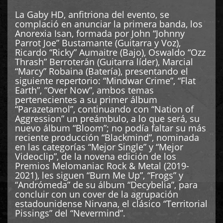
La Gaby HD, anfitriona del evento, se
complació en anunciar la primera banda, los
Anorexia Isan, formada por John “Johnny
Parrot Joe” Bustamante (Guitarra y Voz),
Ricardo “Ricky” Aumaitre (Bajo), Oswaldo “Ozz
Thrash” Berroterán (Guitarra líder), Marcial
“Marcy” Robaina (Batería), presentando el
siguiente repertorio: “Mindwar Crime”, “Flat
Earth”, “Over Now”, ambos temas
pertenecientes a su primer álbum
“Parazetamol”, continuando con “Nation of
Aggression” un preámbulo, a lo que será, su
nuevo álbum “Bloom”; no podía faltar su más
reciente producción “Blackmind”, nominada
en las categorías “Mejor Single” y “Mejor
Videoclip”, de la novena edición de los
Premios Melomaniac Rock & Metal (2019-
2021), les siguen “Burn Me Up”, “Frogs” y
“Andrómeda” de su álbum “Decybelia”, para
concluir con un cover de la agrupación
estadounidense Nirvana, el clásico “Territorial
Pissings” del “Nevermind”.