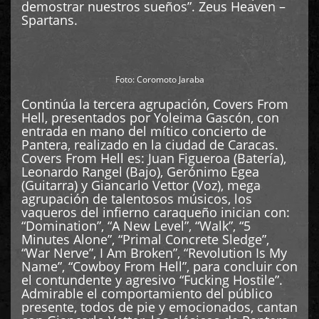
demostrar nuestros sueños”. Zeus Heaven –
Spartans.
Foto: Coromoto Jaraba
Continúa la tercera agrupación, Covers From
Hell, presentados por Yoleima Gascón, con
entrada en mano del mítico concierto de
Pantera, realizado en la ciudad de Caracas.
Covers From Hell es: Juan Figueroa (Batería),
Leonardo Rangel (Bajo), Gerónimo Egea
(Guitarra) y Giancarlo Vettor (Voz), mega
agrupación de talentosos músicos, los
vaqueros del infierno caraqueño inician con:
“Domination”, “A New Level”, “Walk”, “5
Minutes Alone”, “Primal Concrete Sledge”,
“War Nerve”, I Am Broken”, “Revolution Is My
Name”, “Cowboy From Hell”, para concluir con
el contundente y agresivo “Fucking Hostile”.
Admirable el comportamiento del público
presente, todos de pie y emocionados, cantan