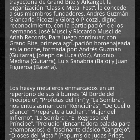
trayectoria de Grand Bite y Arkangel, la
organización “Classic Metal Fest”, le concede
a sus miembros fundadores, Andrés Guzmán,
Giancarlo Picozzi y Giorgio Picozzi, digno
reconocimiento, con la participación de los
hermanos, José Musci y Riccardo Musci de
Ariah Records, Para luego continuar, con
Grand Bite, primera agrupación homenajeada
en la noche, formada por: Andrés Guzmán
(Guitarra), Joseph de Luca (Voz), Antonio
Medina (Guitarra), Luis Sanabria (Bajo) y Juan
Figueroa (Batería).
Los heavy metaleros enmarcados en un
repertorio de sus álbumes “Al Borde del
Precipicio”, “Profetas del Fin” y “La Sombra”,
nos entusiasman con “Reincidirás”, “De Cuello
Blanco”, “Prepárate a Luchar”, “Mujer del
Infierno”, “La Sombra”, “El Regreso del
Príncipe”, “Preludio” (Encantadora balada para
enamorados), el fascinante clásico “Cangrejo”,
“Dioses del Metal” (Popurrís de Judas Priest,