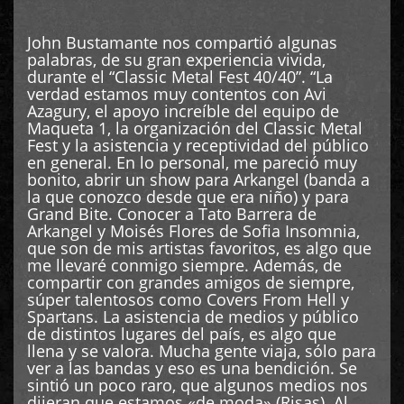
John Bustamante nos compartió algunas
palabras, de su gran experiencia vivida,
durante el “Classic Metal Fest 40/40”. “La
verdad estamos muy contentos con Avi
Azagury, el apoyo increíble del equipo de
Maqueta 1, la organización del Classic Metal
Fest y la asistencia y receptividad del público
en general. En lo personal, me pareció muy
bonito, abrir un show para Arkangel (banda a
la que conozco desde que era niño) y para
Grand Bite. Conocer a Tato Barrera de
Arkangel y Moisés Flores de Sofia Insomnia,
que son de mis artistas favoritos, es algo que
me llevaré conmigo siempre. Además, de
compartir con grandes amigos de siempre,
súper talentosos como Covers From Hell y
Spartans. La asistencia de medios y público
de distintos lugares del país, es algo que
llena y se valora. Mucha gente viaja, sólo para
ver a las bandas y eso es una bendición. Se
sintió un poco raro, que algunos medios nos
dijeran que estamos «de moda» (Risas). Al