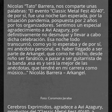
Nicolas “Tato” Barrera, nos comparte unas
palabras: “El evento “Classic Metal Fest 40/40”,
de por sí, fue una noche tan esperada, por la
situación pandemia, pospuesta por 2 años
por los organizadores. Sentimos un especial
agradecimiento a Avi Azagury, por
definitivamente no desmayar y llevar a cabo
dicha celebración. Esa noche todo
transcurrió, como yo lo esperaba y de por sí,
mi anécdota personal, es haber llegado a ser
parte de Arkangel, que como he dicho, desde
niño ser fanático, a pasar a ser guitarrista de
la banda ,esa es y será la mejor de las
anécdotas, que tendré en mi carrera como
músico…” Nicolás Barrera – Arkangel.
Foto: Coromoto Jaraba
Cerebros Exprimidos, agradece a Avi Azagury,
productor del “Classic Metal Fest 40/40, a