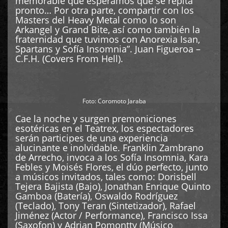
memorable que esperamos que se repita
pronto… Por otra parte, compartir con los
Masters del Heavy Metal como lo son
Arkangel y Grand Bite, así como también la
fraternidad que tuvimos con Anorexia Isan,
Spartans y Sofía Insomnia”. Juan Figueroa –
C.F.H. (Covers From Hell).
Foto: Coromoto Jaraba
Cae la noche y surgen premoniciones
esotéricas en el Teatrex, los espectadores
serán participes de una experiencia
alucinante e inolvidable. Franklin Zambrano
de Arrecho, invoca a los Sofía Insomnia, Kara
Febles y Moisés Flores, el dúo perfecto, junto
a músicos invitados, tales como: Dorisbell
Tejera Bajista (Bajo), Jonathan Enrique Quinto
Gamboa (Batería), Oswaldo Rodríguez
(Teclado), Tony Teran (Sintetizador), Rafael
Jiménez (Actor / Performance), Francisco Issa
(Saxofon) y Adrian Pomontty (Músico