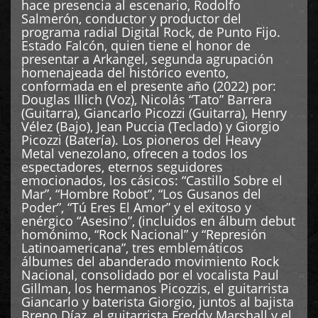
hace presencia al escenario, Rodolfo
Salmerón, conductor y productor del
programa radial Digital Rock, de Punto Fijo.
Estado Falcón, quien tiene el honor de
presentar a Arkangel, segunda agrupación
homenajeada del histórico evento,
conformada en el presente año (2022) por:
Douglas Illich (Voz), Nicolás “Tato” Barrera
(Guitarra), Giancarlo Picozzi (Guitarra), Henry
Vélez (Bajo), Jean Puccia (Teclado) y Giorgio
Picozzi (Batería). Los pioneros del Heavy
Metal venezolano, ofrecen a todos los
espectadores, eternos seguidores
emocionados, los cásicos: “Castillo Sobre el
Mar”, “Hombre Robot”, “Los Gusanos del
Poder”, “Tú Eres El Amor” y el exitoso y
enérgico “Asesino”, (incluidos en álbum debut
homónimo, “Rock Nacional” y “Represión
Latinoamericana”, tres emblemáticos
álbumes del abanderado movimiento Rock
Nacional, consolidado por el vocalista Paul
Gillman, los hermanos Picozzis, el guitarrista
Giancarlo y baterista Giorgio, juntos al bajista
Breno Díaz, el guitarrista Freddy Marshall y el