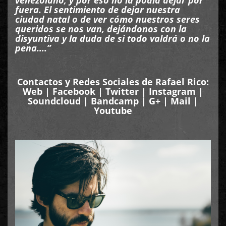
venezolano, y por eso no la podía dejar por
fuera. El sentimiento de dejar nuestra
ciudad natal o de ver cómo nuestros seres
queridos se nos van, dejándonos con la
disyuntiva y la duda de si todo valdrá o no la
pena….”
Contactos y Redes Sociales de Rafael Rico:
Web
|
Facebook
|
Twitter
|
Instagram
|
Soundcloud
|
Bandcamp
|
G+
|
Mail
|
Youtube