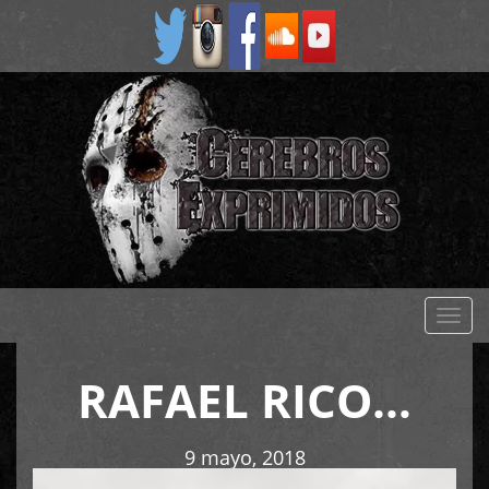
Despl
naveg
RAFAEL RICO…
9 mayo, 2018