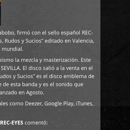
bobo, firmó con el sello español REC-
s, Rudos y Sucios” editado en Valencia,
l mundial.
mismo la mezcla y masterización. Este
VILLA. El disco salió a la venta en el
Rudos y Sucios” es el disco emblema de
e de esta banda y es el sonido que
lanzado en Agosto.
ales como Deezer, Google Play, iTunes,
REC-EYES
comentó: