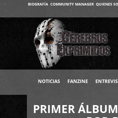
BIOGRAFÍA
COMMUNITY MANAGER
QUIENES S
NOTICIAS
FANZINE
ENTREVIS
PRIMER ÁLBUM 