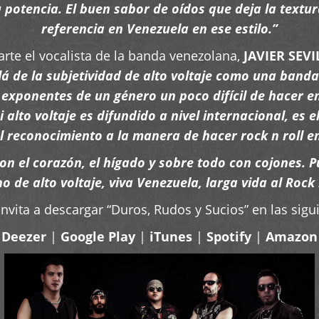
 potencia. El buen sabor de oídos que deja la textu
referencia en Venezuela en ese estilo.”
arte el vocalista de la banda venezolana,
JAVIER SEVI
á de la subjetividad de alto voltaje como una banda
exponentes de un género un poco difícil de hacer en 
 alto voltaje es difundido a nivel internacional, es 
el reconocimiento a la manera de hacer rock n roll en
con el corazón, el hígado y sobre todo con cojones.
o de alto voltaje, viva Venezuela, larga vida al Rock 
nvita a descargar “Duros, Rudos y Sucios” en las sigu
Deezer
|
Google Play
|
iTunes
|
Spotify
|
Amazon