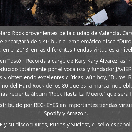
rd Rock provenientes de la ciudad de Valencia, Cara
 se encargará de distribuir el emblemático disco “Duro
 en el 2013, en las diferentes tiendas virtuales a nive
en Tostón Records a cargo de Kary Kary Álvarez, así 
ucido totalmente por el vocalista y fundador JAVIER SE
 y obteniendo excelentes críticas, aún hoy, “Duros, 
no del Hard Rock de los 80 que es la marca indelebl
ás reciente álbum “Rock Hasta La Muerte” que será 
istribuido por REC- EYES en importantes tiendas virtu
Spotify y Amazon.
y su disco “Duros, Rudos y Sucios”, el sello español