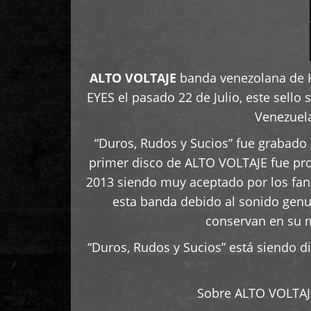
ALTO VOLTAJE
banda venezolana de Ha
EYES el pasado 22 de Julio, este sello
Venezuela
“Duros, Rudos y Sucios” fue grabado 
primer disco de ALTO VOLTAJE fue prod
2013 siendo muy aceptado por los fans
esta banda debido al sonido genui
conservan en su m
“Duros, Rudos y Sucios” está siendo d
Sobre ALTO VOLTAJE 