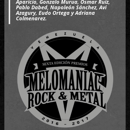
Aparicio, Gonzalo Murua, Osmar Ruiz,
Pablo Dabed, Napoleón Sánchez, Avi
Azagury, Eudo Ortega y Adriana
Colmenarez.