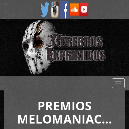
Despl
naveg
PREMIOS
MELOMANIAC…