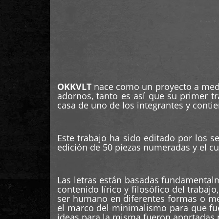
OKKVLT
nace como un proyecto a medi
adornos, tanto es así que su primer tra
casa de uno de los integrantes y contie
Este trabajo ha sido editado por los s
edición de 50 piezas numeradas y el cua
Las letras están basadas fundamentalme
contenido lírico y filosófico del traba
ser humano en diferentes formas o me
el marco del minimalismo para que fue
ideas para la misma fueron aportadas 