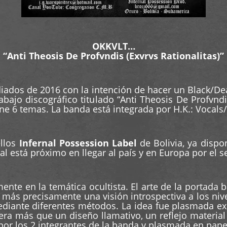
OKKVLT…
“Anti Theosis De Profvndis (Exvrvs Rationalitas)”
ados de 2016 con la intención de hacer un Black/De
bajo discográfico titulado “Anti Theosis De Profvndi
ne 6 temas. La banda está integrada por H.K.: Vocals/
ellos
Infernal Possession Label
de Bolivia, ya dispo
l está próximo en llegar al país y en Europa por el s
nte en la temática ocultista. El arte de la portada b
jo, más precisamente una visión introspectiva a los niv
diante diferentes métodos. La idea fue plasmada ex
ra más que un diseño llamativo, un reflejo material
por los 2 integrantes de la banda y plasmada en pap