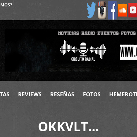
OMOS?
TAS
REVIEWS
RESEÑAS
FOTOS
HEMEROT
OKKVLT…