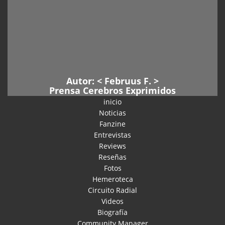
Autor: <
Februus F
. >
Prensa Cerebros Exprimidos
inicio
Noticias
Fanzine
Entrevistas
Reviews
Reseñas
Fotos
Hemeroteca
Circuito Radial
Videos
Biografía
Community Manager