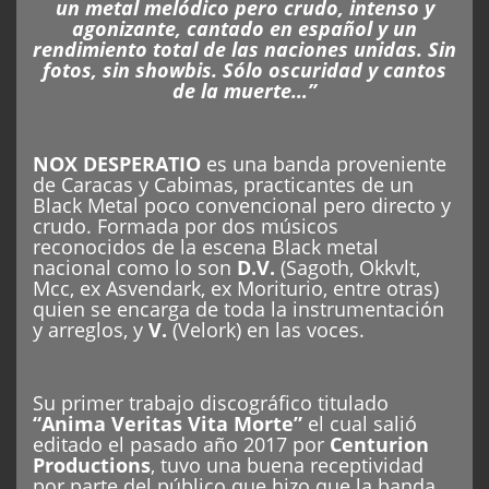
un metal melódico pero crudo, intenso y
agonizante, cantado en español y un
rendimiento total de las naciones unidas. Sin
fotos, sin showbis. Sólo oscuridad y cantos
de la muerte…”
NOX DESPERATIO
es una banda proveniente
de Caracas y Cabimas, practicantes de un
Black Metal poco convencional pero directo y
crudo. Formada por dos músicos
reconocidos de la escena Black metal
nacional como lo son
D.V.
(Sagoth, Okkvlt,
Mcc, ex Asvendark, ex Moriturio, entre otras)
quien se encarga de toda la instrumentación
y arreglos, y
V.
(Velork) en las voces.
Su primer trabajo discográfico titulado
“Anima Veritas Vita Morte”
el cual salió
editado el pasado año 2017 por
Centurion
Productions
, tuvo una buena receptividad
por parte del público que hizo que la banda