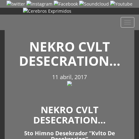
Despl
naveg
NEKRO CVLT
DESECRATION…
11 abril, 2017
NEKRO CVLT
DESECRATION…
5to Himno Desekrador “Kvlto De