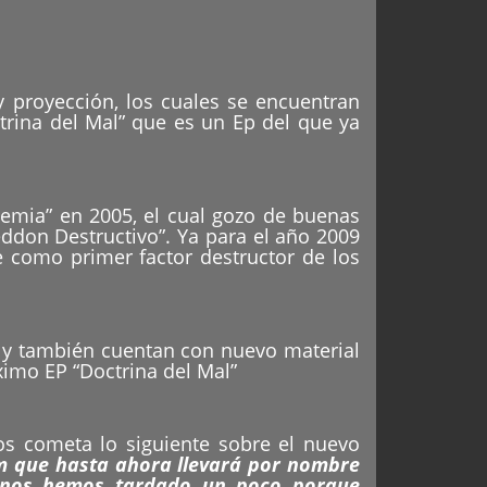
proyección, los cuales se encuentran
trina del Mal” que es un Ep del que ya
emia” en 2005, el cual gozo de buenas
ddon Destructivo”. Ya para el año 2009
e como primer factor destructor de los
o y también cuentan con nuevo material
imo EP “Doctrina del Mal”
os cometa lo siguiente sobre el nuevo
um que hasta ahora llevará por nombre
l, nos hemos tardado un poco porque