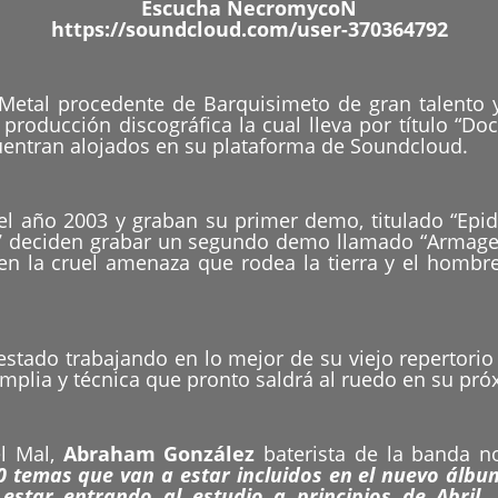
Escucha NecromycoN
https://soundcloud.com/user-370364792
tal procedente de Barquisimeto de gran talento y 
roducción discográfica la cual lleva por título “Doc
ntran alojados en su plataforma de Soundcloud.
l año 2003 y graban su primer demo, titulado “Epid
007 deciden grabar un segundo demo llamado “Armage
 en la cruel amenaza que rodea la tierra y el hombr
estado trabajando en lo mejor de su viejo repertori
plia y técnica que pronto saldrá al ruedo en su próx
el Mal,
Abraham González
baterista de la banda n
10 temas que van a estar incluidos en el nuevo álb
estar entrando al estudio a principios de Abri