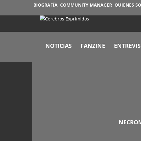
BIOGRAFÍA
COMMUNITY MANAGER
QUIENES S
NOTICIAS
FANZINE
ENTREVIS
NECROMY