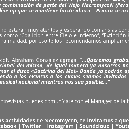
combinación de parte del Viejo NecromycoN (Pero R
line up que se mantiene hasta ahora… Pronto se ac
mo estarán muy atentos y esperando con ansias cono
como “Coalición entre Cielo e Infierno”, “Extinción H
cha maldad, por eso te los recomendamos ampliamen
mycoN Abraham González agrega:
“…Queremos grabar 
mocional del mismo, de igual manera ya nosotros 
mar el disco «Doctrina del Mal» Donde ya podrán a
iendo a los eventos a los cuales seamos invitado
musical nacional mientras nos sea posible…”
entrevistas puedes comunícate con el Manager de la
las actividades de Necromycon, te invitamos a que
cebook
|
Twitter
|
Instagram
|
Soundcloud
|
Yout