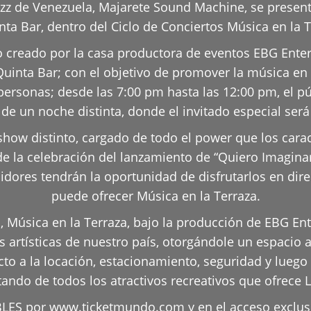
jazz de Venezuela, Majarete Sound Machine, se prese
nta Bar, dentro del Ciclo de Conciertos Música en la T
to creado por la casa productora de eventos EBG Ente
inta Bar; con el objetivo de promover la música en 
personas; desde las 7:00 pm hasta las 12:00 pm, el pú
 de un noche distinta, donde el invitado especial será
w distinto, cargado de todo el power que los caract
e la celebración del lanzamiento de “Quiero Imaginar
idores tendrán la oportunidad de disfrutarlos en dire
puede ofrecer Música en la Terraza.
 Música en la Terraza, bajo la producción de EBG En
s artísticas de nuestro país, otorgándole un espacio
cto a la locación, estacionamiento, seguridad y luego
tando de todos los atractivos recreativos que ofrece 
ES por www.ticketmundo.com y en el acceso exclusiv