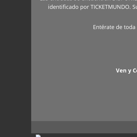
identificado por TICKETMUNDO. Su 
Entérate de toda 
Ven y C