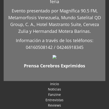
feria
Evento presentado por Magnífica 90.5 FM,
Metamorfosis Venezuela, Mundo Satelital QD
Group, C. A., Hotel Mastranto Suite, Cerveza
Zulia y Hermandad Motera Barinas.
Información a través de los teléfonos:
04160508142 / 04246918345
Prensa Cerebros Exprimidos
inicio
Noticias
Fanzine
Entrevistas
Reviews