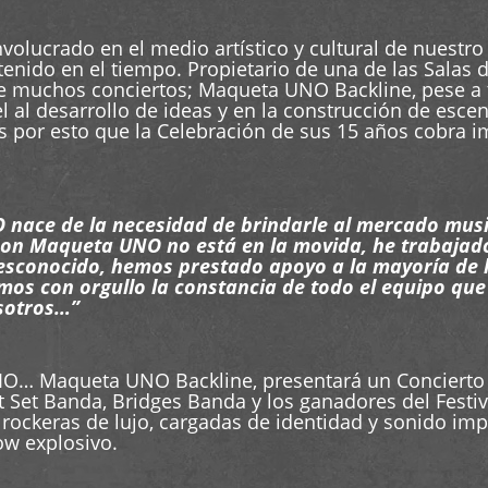
volucrado en el medio artístico y cultural de nuestro
nido en el tiempo. Propietario de una de las Salas d
de muchos conciertos; Maqueta UNO Backline, pese a
el al desarrollo de ideas y en la construcción de esce
Es por esto que la Celebración de sus 15 años cobra 
ace de la necesidad de brindarle al mercado music
n Maqueta UNO no está en la movida, he trabajado c
esconocido, hemos prestado apoyo a la mayoría de l
mos con orgullo la constancia de todo el equipo qu
sotros…”
IO… Maqueta UNO Backline, presentará un Concierto
et Set Banda, Bridges Banda y los ganadores del Fes
rockeras de lujo, cargadas de identidad y sonido im
ow explosivo.