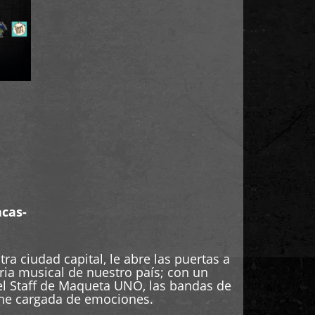
acas-
a ciudad capital, le abre las puertas a
ria musical de nuestro país; con un
el Staff de Maqueta UNO, las bandas de
oche cargada de emociones.