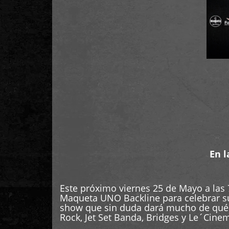
En l
Este próximo viernes 25 de Mayo a las 
Maqueta UNO Backline para celebrar sus
show que sin duda dará mucho de qué h
Rock, Jet Set Banda, Bridges y Le´Cine