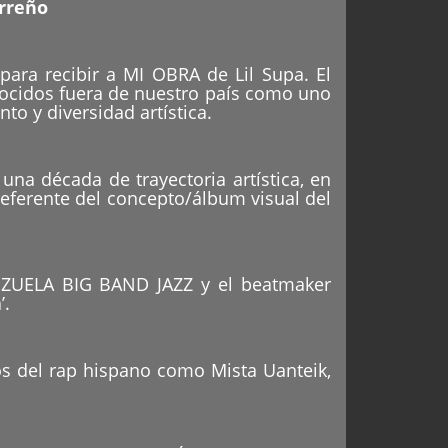
arreño
para recibir a MI OBRA de Lil Supa. El
nocidos fuera de nuestro país como uno
o y diversidad artística.
una década de trayectoria artística, en
referente del concepto/álbum visual del
NEZUELA BIG BAND JAZZ y el beatmaker
’.
os del rap hispano como Mista Uanteik,