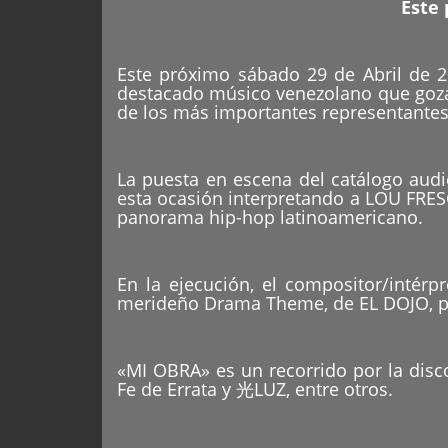
Este 
Este próximo sábado 29 de Abril de 20
destacado músico venezolano que goza 
de los más importantes representantes 
La puesta en escena del catálogo audio
esta ocasión interpretando a LOU FRESC
panorama hip-hop latinoamericano.
En la ejecución, el compositor/inté
merideño Drama Theme, de EL DOJO, pro
«MI OBRA» es un recorrido por la disc
Fe de Errata y 光LUZ, entre otros.