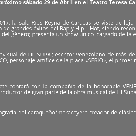
próximo sábado 29 de Abril en el Teatro Teresa C
17, la sala Ríos Reyna de Caracas se viste de lujo 
de grandes éxitos del Rap y Hip – Hot, siendo reco
del género; presenta un show único, cargado de talent
visual de LIL SUPA’; escritor venezolano de más de 
O, personaje artífice de la placa «SERIO», el primer 
rprete contará con la compañía de la honorable VE
ductor de gran parte de la obra musical de Lil Supa
ografía del caraqueño/maracayero creador de clásic