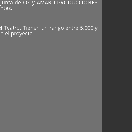
 conjunta de OZ y AMARÚ PRODUCCIONES
ntes.
el Teatro. Tienen un rango entre 5.000 y
n el proyecto