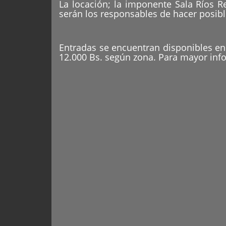
La locación; la imponente Sala Ríos
serán los responsables de hacer posib
Entradas se encuentran disponibles e
12.000 Bs. según zona. Para mayor info