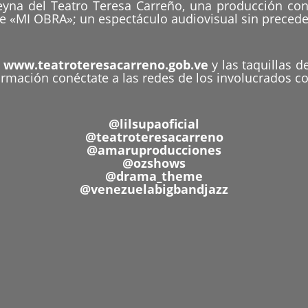
 Reyna del Teatro Teresa Carreño, una producción
le «MI OBRA»; un espectáculo audiovisual sin precede
n
www.teatroteresacarreno.gob.ve
y las taquillas d
rmación conéctate a las redes de los involucrados co
@lilsupaoficial
@teatroteresacarreno
@amaruproducciones
@ozshows
@drama_theme
@venezuelabigbandjazz