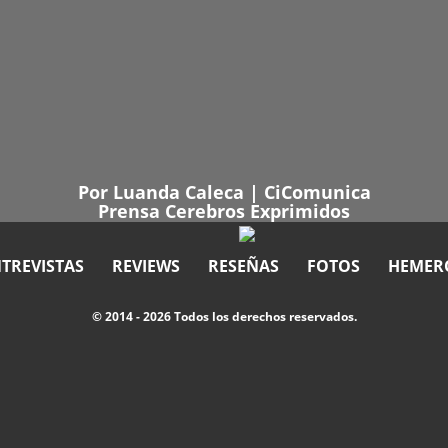
Por
Luanda Caleca
|
CiComunica
Prensa Cerebros Exprimidos
TREVISTAS
REVIEWS
RESEÑAS
FOTOS
HEMER
© 2014 - 2026 Todos los derechos reservados.