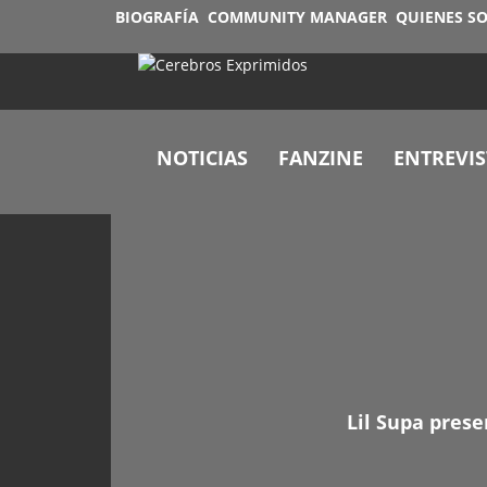
BIOGRAFÍA
COMMUNITY MANAGER
QUIENES S
NOTICIAS
FANZINE
ENTREVIS
Lil Supa pres