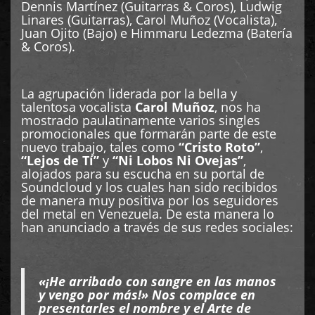
Dennis Martínez (Guitarras & Coros), Ludwig
Linares (Guitarras), Carol Muñoz (Vocalista),
Juan Ojito (Bajo) e Himmaru Ledezma (Batería
& Coros).
La agrupación liderada por la bella y
talentosa vocalista
Carol Muñoz
, nos ha
mostrado paulatinamente varios singles
promocionales que formarán parte de este
nuevo trabajo, tales como
“Cristo Roto”
,
“Lejos de Tí”
y
“Ni Lobos Ni Ovejas”
,
alojados para su escucha en su portal de
Soundcloud y los cuales han sido recibidos
de manera muy positiva por los seguidores
del metal en Venezuela. De esta manera lo
han anunciado a través de sus redes sociales:
«¡He arribado con sangre en las manos
y vengo por más!» Nos complace en
presentarles el nombre y el Arte de