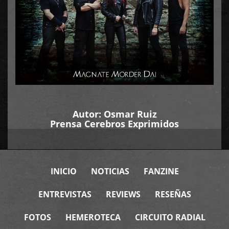
Autor:
Osmar Ruiz
Prensa Cerebros Exprimidos
INICIO
NOTICIAS
FANZINE
ENTREVISTAS
REVIEWS
RESEÑAS
FOTOS
HEMEROTECA
CIRCUITO RADIAL