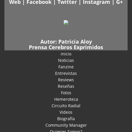
Web
|
Facebook
|
Twitter
|
Instagram
|
G+
Autor:
Patricia Aloy
Prensa Cerebros Exprimidos
inicio
Noticias
Fanzine
Entrevistas
Reviews
Reseñas
Fotos
Hemeroteca
Circuito Radial
Videos
Biografía
Community Manager
Quienes Somos?